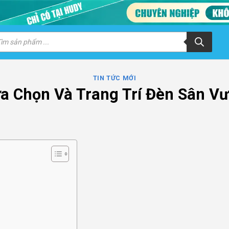
m
m
ẩm
TIN TỨC MỚI
a Chọn Và Trang Trí Đèn Sân V