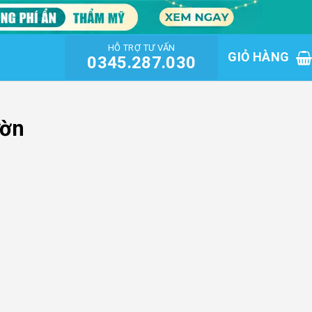
HỖ TRỢ TƯ VẤN
GIỎ HÀNG
0345.287.030
ườn