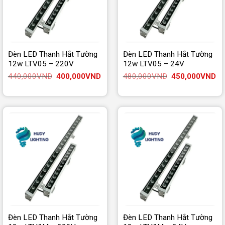
Đèn LED Thanh Hắt Tường
Đèn LED Thanh Hắt Tường
12w LTV05 – 220V
12w LTV05 – 24V
Giá
Giá
Giá
Gi
440,000
VND
400,000
VND
480,000
VND
450,000
VND
gốc
hiện
gốc
hi
là:
tại
là:
tại
440,000VND.
là:
480,000VND.
là:
400,000VND.
45
Đèn LED Thanh Hắt Tường
Đèn LED Thanh Hắt Tường