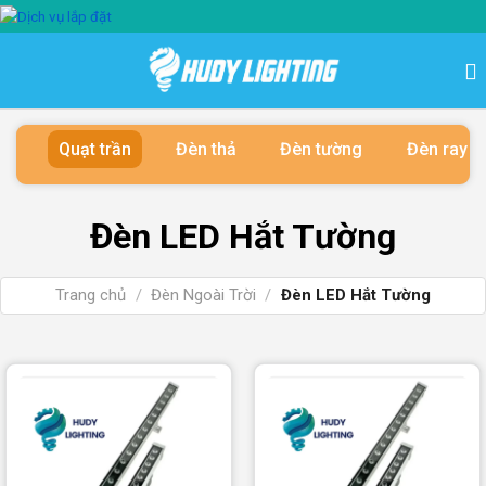
Bỏ
qua
nội
dung
Quạt trần
Đèn thả
Đèn tường
Đèn ray 
Đèn LED Hắt Tường
Trang chủ
/
Đèn Ngoài Trời
/
Đèn LED Hắt Tường