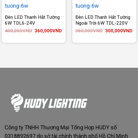
Đèn LED Thanh Hắt Tường
Đèn LED Thanh Hắt Tường
6W TDL6-24V
Ngoài Trời 6W TDL-220V
Giá
Giá
Giá
Gi
400,000
VND
360,000
VND
360,000
VND
300,000
VND
gốc
hiện
gốc
hi
là:
tại
là:
tại
400,000VND.
là:
360,000VND.
là:
360,000VND.
30
Công ty TNHH Thương Mại Tổng Hợp HUDY số
0318892697 do sở tài chính thành phố Hồ Chí Minh