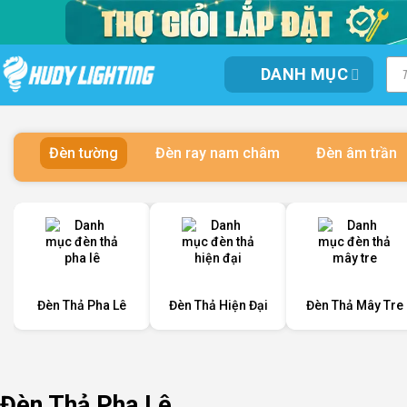
Bỏ
qua
nội
Tì
DANH MỤC
kiế
dung
sản
ph
Đèn tường
Đèn ray nam châm
Đèn âm trần
Đèn Thả Pha Lê
Đèn Thả Hiện Đại
Đèn Thả Mây Tre
Đèn Thả Pha Lê