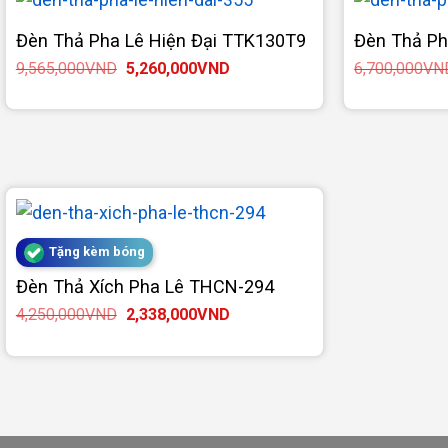
Đèn Thả Pha Lê Hiện Đại TTK130T9
Đèn Thả Ph
Giá
Giá
9,565,000
VND
5,260,000
VND
6,700,000
VN
gốc
hiện
là:
tại
9,565,000VND.
là:
5,260,000VND.
Tặng kèm bóng
Đèn Thả Xích Pha Lê THCN-294
Giá
Giá
4,250,000
VND
2,338,000
VND
gốc
hiện
là:
tại
4,250,000VND.
là:
2,338,000VND.