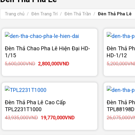
Trang chủ
/
Đèn Trang Trí
/
Đèn Thả Trần
/
Đèn Thả Pha Lê
Đèn Thả Chao Pha Lê Hiện Đại HD-
Đèn Thả Ph
1/15
HD-1/12
Giá
Giá
5,600,000
VND
2,800,000
VND
5,200,000
VN
gốc
hiện
là:
tại
5,600,000VND.
là:
2,800,000VND.
Đèn Thả Pha Lê Cao Cấp
Đèn Thả Ph
TPL2231T1000
TPL88198D
Giá
Giá
43,935,000
VND
19,770,000
VND
26,075,000
V
gốc
hiện
là:
tại
43,935,000VND.
là: