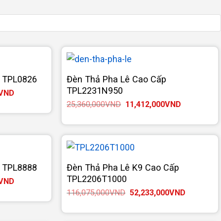
p TPL0826
Đèn Thả Pha Lê Cao Cấp
TPL2231N950
Giá
VND
hiện
Giá
Giá
25,360,000
VND
11,412,000
VND
tại
gốc
hiện
VND.
là:
là:
tại
12,215,000VND.
25,360,000VND.
là:
11,412,000
p TPL8888
Đèn Thả Pha Lê K9 Cao Cấp
TPL2206T1000
Giá
VND
hiện
Giá
Giá
116,075,000
VND
52,233,000
VND
tại
gốc
hiện
VND.
là:
là:
tại
19,690,000VND.
116,075,000VND.
là: