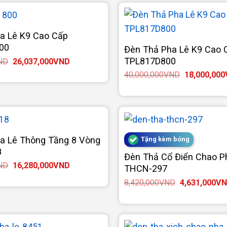
11,730,000VND.
a Lê K9 Cao Cấp
00
Đèn Thả Pha Lê K9 Cao 
TPL817D800
Giá
Giá
ND
26,037,000
VND
gốc
hiện
Giá
40,000,000
VND
18,000,000
là:
tại
gốc
57,860,000VND.
là:
là:
26,037,000VND.
40,000,000
a Lê Thông Tầng 8 Vòng
Tặng kèm bóng
8
Đèn Thả Cổ Điển Chao P
Giá
Giá
ND
16,280,000
VND
THCN-297
gốc
hiện
là:
tại
Giá
8,420,000
VND
4,631,000
VN
29,600,000VND.
là:
gốc
16,280,000VND.
là:
8,420,000VN