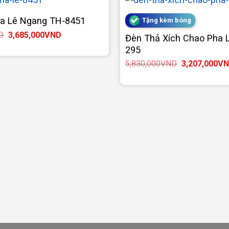
a Lê Ngang TH-8451
Tặng kèm bóng
Giá
Giá
D
3,685,000
VND
Đèn Thả Xích Chao Pha 
gốc
hiện
295
là:
tại
6,700,000VND.
là:
Giá
5,830,000
VND
3,207,000
VN
3,685,000VND.
gốc
là:
5,830,000VN