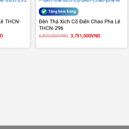
Tặng kèm bóng
Lê THCN-
Đèn Thả Xích Cổ Điển Chao Pha Lê
THCN-296
Giá
Giá
Giá
D
6,820,000
VND
3,751,000
VND
hiện
gốc
hiện
tại
là:
tại
D.
là:
6,820,000VND.
là:
3,207,000VND.
3,751,000VND