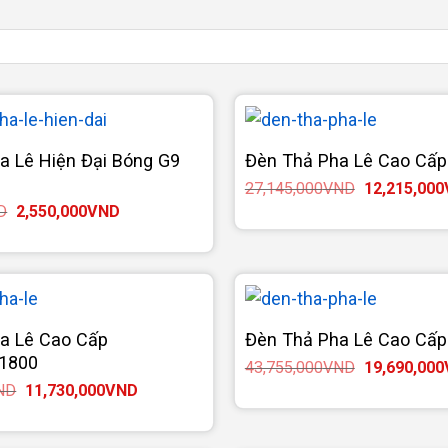
a Lê Hiện Đại Bóng G9
Đèn Thả Pha Lê Cao Cấ
Giá
27,145,000
VND
12,215,000
gốc
Giá
Giá
D
2,550,000
VND
là:
gốc
hiện
27,145,000
là:
tại
5,200,000VND.
là:
2,550,000VND.
a Lê Cao Cấp
Đèn Thả Pha Lê Cao Cấ
1800
Giá
43,755,000
VND
19,690,000
gốc
Giá
Giá
ND
11,730,000
VND
là:
gốc
hiện
43,755,000
là:
tại
26,075,000VND.
là: