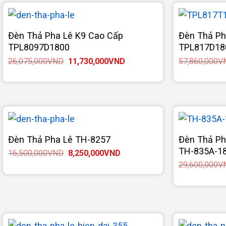
19,770,000VND.
Đèn Thả Pha Lê K9 Cao Cấp
Đèn Thả Ph
TPL8097D1800
TPL817D18
Giá
Giá
26,075,000
VND
11,730,000
VND
57,860,000
V
gốc
hiện
là:
tại
26,075,000VND.
là:
11,730,000VND.
Đèn Thả Pha Lê TH-8257
Đèn Thả Ph
TH-835A-1
Giá
Giá
16,500,000
VND
8,250,000
VND
gốc
hiện
29,600,000
V
là:
tại
16,500,000VND.
là:
8,250,000VND.