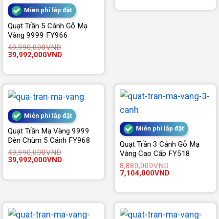
là:
tại
Miễn phí lắp đặt
24,680,000VND.
là:
19,744,000V
Quạt Trần 5 Cánh Gỗ Mạ
Vàng 9999 FY966
49,990,000
VND
Giá
Giá
39,992,000
VND
gốc
hiện
là:
tại
49,990,000VND.
là:
39,992,000VND.
Miễn phí lắp đặt
Miễn phí lắp đặt
Quạt Trần Mạ Vàng 9999
Đèn Chùm 5 Cánh FY968
Quạt Trần 3 Cánh Gỗ Mạ
49,990,000
VND
Vàng Cao Cấp FY518
Giá
Giá
39,992,000
VND
8,880,000
VND
gốc
hiện
Giá
Giá
7,104,000
VND
là:
tại
gốc
hiện
49,990,000VND.
là:
là:
tại
39,992,000VND.
8,880,000VND.
là:
7,104,000VND.