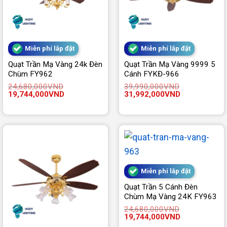
Miễn phí lắp đặt
Miễn phí lắp đặt
Quạt Trần Mạ Vàng 24k Đèn
Quạt Trần Mạ Vàng 9999 5
Chùm FY962
Cánh FYKĐ-966
24,680,000
VND
39,990,000
VND
Giá
Giá
Giá
Giá
19,744,000
VND
31,992,000
VND
gốc
hiện
gốc
hiện
là:
tại
là:
tại
24,680,000VND.
là:
39,990,000VND.
là:
19,744,000VND.
31,992,000V
Miễn phí lắp đặt
Quạt Trần 5 Cánh Đèn
Chùm Mạ Vàng 24K FY963
24,680,000
VND
Giá
Giá
19,744,000
VND
gốc
hiện