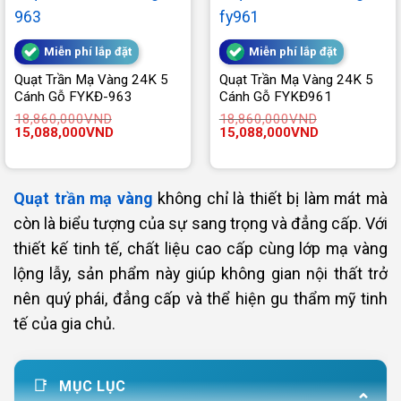
Miễn phí lắp đặt
Miễn phí lắp đặt
Quạt Trần Mạ Vàng 24K 5
Quạt Trần Mạ Vàng 24K 5
Cánh Gỗ FYKĐ-963
Cánh Gỗ FYKĐ961
18,860,000
VND
18,860,000
VND
Giá
Giá
Giá
Giá
15,088,000
VND
15,088,000
VND
gốc
hiện
gốc
hiện
là:
tại
là:
tại
18,860,000VND.
là:
18,860,000VND.
là:
15,088,000VND.
15,088,000V
Quạt trần mạ vàng
không chỉ là thiết bị làm mát mà
còn là biểu tượng của sự sang trọng và đẳng cấp. Với
thiết kế tinh tế, chất liệu cao cấp cùng lớp mạ vàng
lộng lẫy, sản phẩm này giúp không gian nội thất trở
nên quý phái, đẳng cấp và thể hiện gu thẩm mỹ tinh
tế của gia chủ.
MỤC LỤC