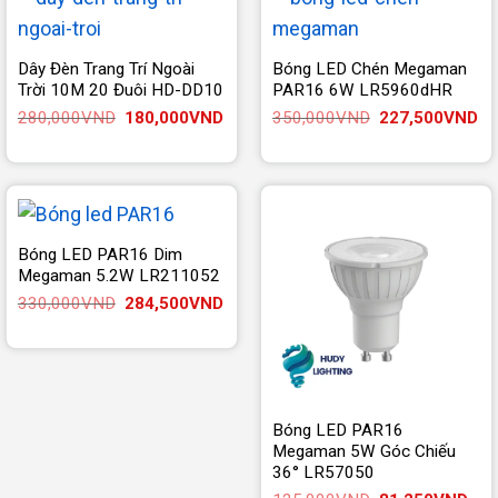
Dây Đèn Trang Trí Ngoài
Bóng LED Chén Megaman
Trời 10M 20 Đuôi HD-DD10
PAR16 6W LR5960dHR
Giá
Giá
Giá
Gi
280,000
VND
180,000
VND
350,000
VND
227,500
VND
gốc
hiện
gốc
hi
là:
tại
là:
tại
280,000VND.
là:
350,000VND.
là:
180,000VND.
22
Bóng LED PAR16 Dim
Megaman 5.2W LR211052
Giá
Giá
330,000
VND
284,500
VND
gốc
hiện
là:
tại
330,000VND.
là:
284,500VND.
Bóng LED PAR16
Megaman 5W Góc Chiếu
36° LR57050