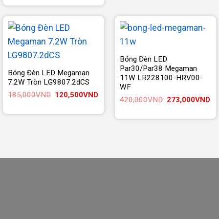
là:
tại
10
650,000VND.
là:
422,500VND.
Bóng Đèn LED
Par30/Par38 Megaman
Bóng Đèn LED Megaman
11W LR228100-HRV00-
7.2W Tròn LG9807.2dCS
WF
Giá
Giá
185,000
VND
120,500
VND
Giá
Gi
420,000
VND
273,000
VND
gốc
hiện
gốc
hi
là:
tại
là:
tại
185,000VND.
là:
420,000VND.
là:
120,500VND.
27