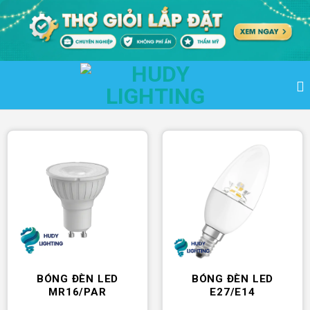
Bỏ
qua
nội
dung
BÓNG ĐÈN LED
BÓNG ĐÈN LED
MR16/PAR
E27/E14