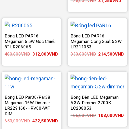
Giá
Giá
125,000
VND
81,250
VND
gốc
hiện
là:
tại
125,000VND.
là:
81,
Bóng LED PAR16
Bóng LED PAR16
Megaman 6.5W Góc Chiếu
Megaman Công Suất 5.3W
8° LR206065
LR211053
Giá
Giá
Giá
Gi
480,000
VND
312,000
VND
330,000
VND
214,500
VND
gốc
hiện
gốc
hi
là:
tại
là:
tại
480,000VND.
là:
330,000VND.
là:
312,000VND.
21
Bóng LED Par30/Par38
Bóng Đèn LED Megaman
Megaman 16W Dimmer
5.3W Dimmer 2700K
LR229160-HRV00-WF
LC208053
DIM
Giá
Gi
166,000
VND
108,000
VND
gốc
hi
Giá
Giá
650,000
VND
422,500
VND
là:
tại
gốc
hiện
166,000VND.
là: