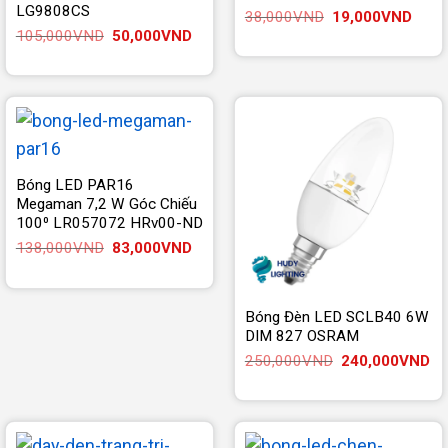
LG9808CS
Giá
Giá
38,000
VND
19,000
VND
gốc
hiện
Giá
Giá
105,000
VND
50,000
VND
là:
tại
gốc
hiện
38,000VND.
là:
là:
tại
19,0
105,000VND.
là:
50,000VND.
Bóng LED PAR16
Megaman 7,2 W Góc Chiếu
100⁰ LR057072 HRv00-ND
Giá
Giá
138,000
VND
83,000
VND
gốc
hiện
là:
tại
138,000VND.
là:
83,000VND.
Bóng Đèn LED SCLB40 6W
DIM 827 OSRAM
Giá
Gi
250,000
VND
240,000
VND
gốc
hi
là:
tại
250,000VND.
là:
24