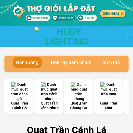
Bỏ
qua
nội
dung
Đèn tường
Đèn ray nam châm
Đèn thả
Quạt Trần
Quạt Trần
Quạt Trẩn
Quạt Trần
Q
Cánh Gỗ
Cánh Nhựa
Chung Cư
Mini
Quạt Trần Cánh Lá