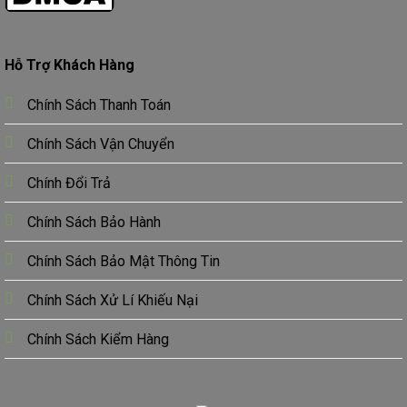
nhiên.
Kết luận
Hỗ Trợ Khách Hàng
Quạt trần cánh lá cọ
không chỉ đơn thuần là thiết bị
Chính Sách Thanh Toán
làm mát mà còn là một tác phẩm nghệ thuật, kết hợp
hài hòa giữa công năng và thẩm mỹ. Nếu bạn đang
Chính Sách Vận Chuyển
tìm kiếm một sản phẩm
quạt trần tràng trí
vừa làm
mát vừa đẹp mắt, vừa hiệu quả, quạt trần cánh lá cọ
Chính Đổi Trả
chính là sự lựa chọn hoàn hảo cho ngôi nhà của bạn.
Chính Sách Bảo Hành
Chính Sách Bảo Mật Thông Tin
Chính Sách Xử Lí Khiếu Nại
Chính Sách Kiểm Hàng