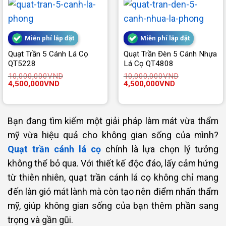
Miễn phí lắp đặt
Miễn phí lắp đặt
Quạt Trần 5 Cánh Lá Cọ
Quạt Trần Đèn 5 Cánh Nhựa
QT5228
Lá Cọ QT4808
10,000,000
VND
10,000,000
VND
Giá
Giá
Giá
Giá
4,500,000
VND
4,500,000
VND
gốc
hiện
gốc
hiện
là:
tại
là:
tại
10,000,000VND.
là:
10,000,000VND.
là:
4,500,000VND.
4,500,000VND.
Bạn đang tìm kiếm một giải pháp làm mát vừa thẩm
mỹ vừa hiệu quả cho không gian sống của mình?
Quạt trần cánh lá cọ
chính là lựa chọn lý tưởng
không thể bỏ qua. Với thiết kế độc đáo, lấy cảm hứng
từ thiên nhiên, quạt trần cánh lá cọ không chỉ mang
đến làn gió mát lành mà còn tạo nên điểm nhấn thẩm
mỹ, giúp không gian sống của bạn thêm phần sang
trọng và gần gũi.