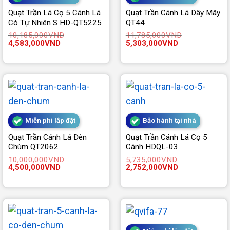
Quạt Trần Lá Cọ 5 Cánh Lá
Quạt Trần Cánh Lá Dây Mây
Có Tự Nhiên S HD-QT5225
QT44
10,185,000
VND
11,785,000
VND
Giá
Giá
Giá
Giá
4,583,000
VND
5,303,000
VND
gốc
hiện
gốc
hiện
là:
tại
là:
tại
10,185,000VND.
là:
11,785,000VND.
là:
4,583,000VND.
5,303,000VND.
Miễn phí lắp đặt
Bảo hành tại nhà
Quạt Trần Cánh Lá Đèn
Quạt Trần Cánh Lá Cọ 5
Chùm QT2062
Cánh HDQL-03
10,000,000
VND
5,735,000
VND
Giá
Giá
Giá
Giá
4,500,000
VND
2,752,000
VND
gốc
hiện
gốc
hiện
là:
tại
là:
tại
10,000,000VND.
là:
5,735,000VND.
là:
4,500,000VND.
2,752,000VND.