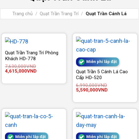
Trang chủ
/
Quạt Trần Trang Trí
/
Quạt Trần Cánh Lá
Quạt Trần Trang Trí Phòng
Khách HD-778
Miễn phí lắp đặt
7,630,000
VND
Giá
Giá
4,615,000
VND
Quạt Trần 5 Cánh Lá Cao
gốc
hiện
Cấp HD-520
là:
tại
7,630,000VND.
là:
6,990,000
VND
4,615,000VND.
Giá
Giá
5,590,000
VND
gốc
hiện
là:
tại
6,990,000VND.
là:
5,590,000VND.
Miễn phí lắp đặt
Miễn phí lắp đặt