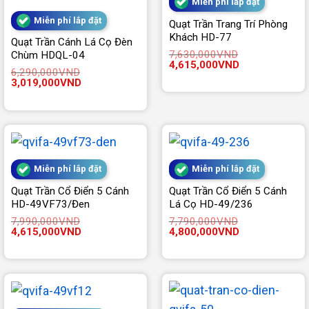
Miễn phí lắp đặt
Miễn phí lắp đặt
Quạt Trần Trang Trí Phòng
Khách HD-77
Quạt Trần Cánh Lá Cọ Đèn
7,630,000
VND
Chùm HDQL-04
Giá
Giá
4,615,000
VND
6,290,000
VND
gốc
hiện
Giá
Giá
3,019,000
VND
là:
tại
gốc
hiện
7,630,000VND.
là:
là:
tại
4,615,000VND.
6,290,000VND.
là:
3,019,000VND.
Miễn phí lắp đặt
Miễn phí lắp đặt
Quạt Trần Cổ Điển 5 Cánh
Quạt Trần Cổ Điển 5 Cánh
HD-49VF73/Đen
Lá Cọ HD-49/236
7,990,000
VND
7,790,000
VND
Giá
Giá
Giá
Giá
4,615,000
VND
4,800,000
VND
gốc
hiện
gốc
hiện
là:
tại
là:
tại
7,990,000VND.
là:
7,790,000VND.
là:
4,615,000VND.
4,800,000VND.