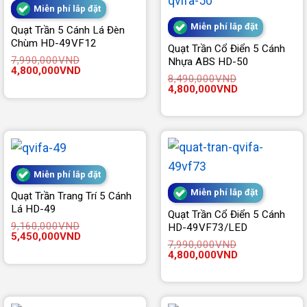
Miễn phí lắp đặt
Miễn phí lắp đặt
Quạt Trần 5 Cánh Lá Đèn
Chùm HD-49VF12
Quạt Trần Cổ Điển 5 Cánh
7,990,000
VND
Nhựa ABS HD-50
Giá
Giá
4,800,000
VND
8,490,000
VND
gốc
hiện
Giá
Giá
4,800,000
VND
là:
tại
gốc
hiện
7,990,000VND.
là:
là:
tại
4,800,000VND.
8,490,000VND.
là:
4,800,000VND.
Miễn phí lắp đặt
Miễn phí lắp đặt
Quạt Trần Trang Trí 5 Cánh
Lá HD-49
Quạt Trần Cổ Điển 5 Cánh
9,160,000
VND
HD-49VF73/LED
Giá
Giá
5,450,000
VND
7,990,000
VND
gốc
hiện
Giá
Giá
4,800,000
VND
là:
tại
gốc
hiện
9,160,000VND.
là:
là:
tại
5,450,000VND.
7,990,000VND.
là:
4,800,000VND.