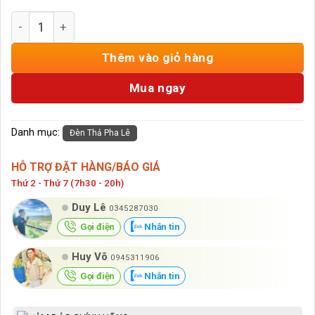
Đèn Thả Pha Lê TPL8022T800 số lượng
Thêm vào giỏ hàng
Mua ngay
Danh mục:
Đèn Thả Pha Lê
HỖ TRỢ ĐẶT HÀNG/BÁO GIÁ
Thứ 2 - Thứ 7 (7h30 - 20h)
Duy Lê
0345287030
Gọi điện
Nhắn tin
Huy Võ
0945311906
Gọi điện
Nhắn tin