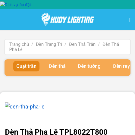
Bỏ
qua
nội
dung
Trang chủ
/
Đèn Trang Trí
/
Đèn Thả Trần
/
Đèn Thả
Pha Lê
Quạt trần
Đèn thả
Đèn tường
Đèn ray 
Đèn Thả Pha Lê TPL8022T800