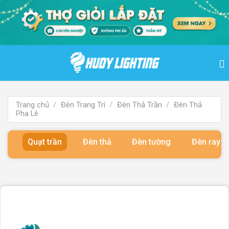
Bỏ
qua
nội
dung
Trang chủ
/
Đèn Trang Trí
/
Đèn Thả Trần
/
Đèn Thả
Pha Lê
Quạt trần
Đèn thả
Đèn tường
Đèn ray 