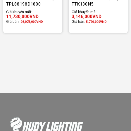
TPL88198D1800
TTK130N5
Giá khuyến mãi:
Giá khuyến mãi:
11,730,000
VND
3,146,000
VND
Giá bán:
Giá bán:
26,075,000
VND
5,720,000
VND