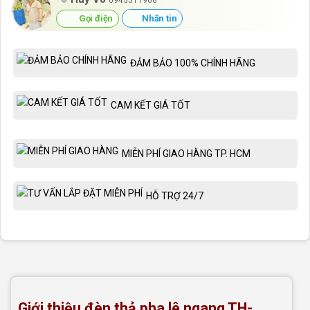
0945311906
Gọi điện
Nhắn tin
ĐẢM BẢO 100% CHÍNH HÃNG
CAM KẾT GIÁ TỐT
MIỄN PHÍ GIAO HÀNG TP. HCM
HỖ TRỢ 24/7
Giới thiệu đèn thả pha lê ngang TH-