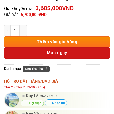
3,685,000
VND
Giá khuyến mãi:
Giá bán:
6,700,000
VND
Đèn Thả Pha Lê Ngang TH-8451 số lượng
Thêm vào giỏ hàng
Mua ngay
Danh mục:
Đèn Thả Pha Lê
HỖ TRỢ ĐẶT HÀNG/BÁO GIÁ
Thứ 2 - Thứ 7 (7h30 - 20h)
Duy Lê
0345287030
Gọi điện
Nhắn tin
Huy Võ