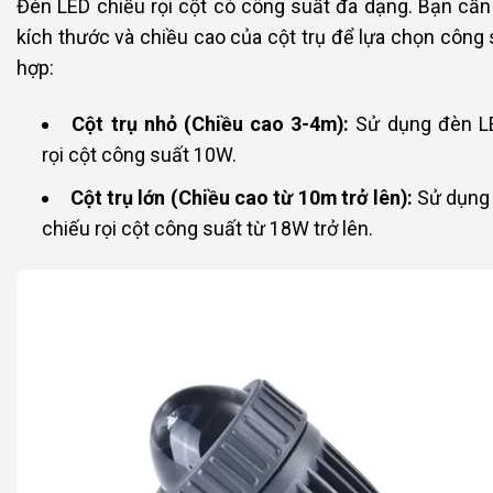
Đèn LED chiếu rọi cột có công suất đa dạng. Bạn cần
kích thước và chiều cao của cột trụ để lựa chọn công
hợp:
Cột trụ nhỏ (Chiều cao 3-4m):
Sử dụng đèn L
rọi cột công suất 10W.
Cột trụ lớn (Chiều cao từ 10m trở lên):
Sử dụng
chiếu rọi cột công suất từ 18W trở lên.