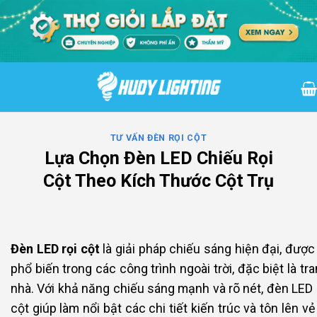
Bỏ
qua
nội
dung
TƯ VẤN ĐÈN RỌI CỘT
Lựa Chọn Đèn LED Chiếu Rọi
Cột Theo Kích Thước Cột Trụ
Đèn LED rọi cột
là giải pháp chiếu sáng hiện đại, đượ
phổ biến trong các công trình ngoài trời, đặc biệt là tran
nhà. Với khả năng chiếu sáng mạnh và rõ nét, đèn LED 
cột giúp làm nổi bật các chi tiết kiến trúc và tôn lên v