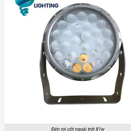
Đèn rọi cột ngoài trời 81w