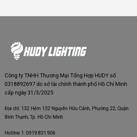
Công ty TNHH Thương Mại Tổng Hợp HUDY số
0318892697 do sở tài chính thành phố Hồ Chí Minh
cấp ngày 31/3/2025
Địa chỉ: 132 Hẻm 132 Nguyễn Hữu Cảnh, Phường 22, Quận
Bình Thạnh, Tp. Hồ Chí Minh
Hotline 1: 0919.831.906