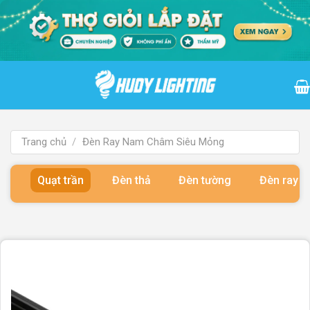
Bỏ
qua
nội
dung
Trang chủ
/
Đèn Ray Nam Châm Siêu Mỏng
Quạt trần
Đèn thả
Đèn tường
Đèn ray 