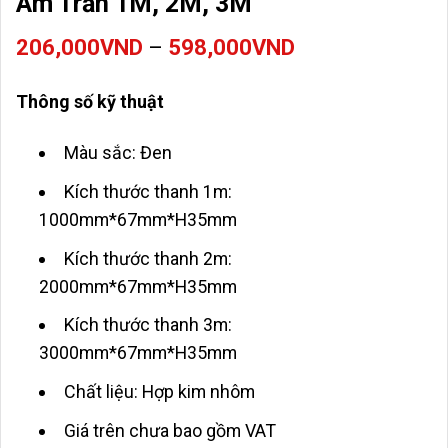
Âm Trần 1M, 2M, 3M
Khoảng
206,000
VND
–
598,000
VND
giá:
từ
Thông số kỹ thuật
206,000VND
đến
Màu sắc: Đen
598,000VND
Kích thước thanh 1m:
1000mm*67mm*H35mm
Kích thước thanh 2m:
2000mm*67mm*H35mm
Kích thước thanh 3m:
3000mm*67mm*H35mm
Chất liệu: Hợp kim nhôm
Giá trên chưa bao gồm VAT