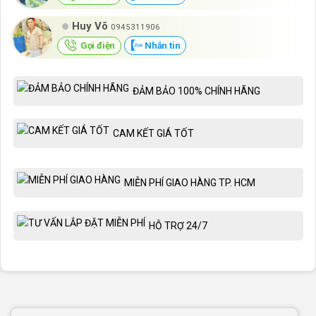
Huy Võ
0945311906
Gọi điện
Nhắn tin
ĐẢM BẢO 100% CHÍNH HÃNG
CAM KẾT GIÁ TỐT
MIỄN PHÍ GIAO HÀNG TP. HCM
HỖ TRỢ 24/7