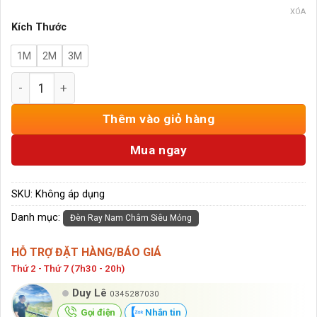
XÓA
Kích Thước
1M
2M
3M
Thanh Ray Nam Châm Siêu Mỏng Âm Trần 1M, 2M, 3M số 
Thêm vào giỏ hàng
Mua ngay
SKU:
Không áp dụng
Danh mục:
Đèn Ray Nam Châm Siêu Mỏng
HỖ TRỢ ĐẶT HÀNG/BÁO GIÁ
Thứ 2 - Thứ 7 (7h30 - 20h)
Duy Lê
0345287030
Gọi điện
Nhắn tin