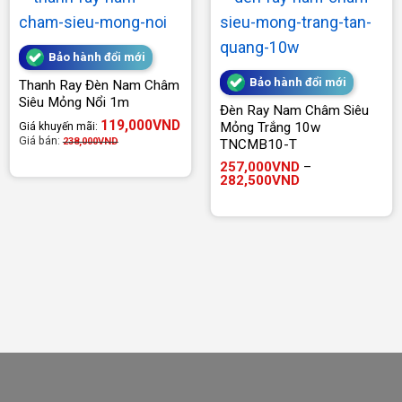
Bảo hành đổi mới
Bảo hành đổi mới
Thanh Ray Đèn Nam Châm
Siêu Mỏng Nổi 1m
Đèn Ray Nam Châm Siêu
119,000
VND
Mỏng Trắng 10w
Giá khuyến mãi:
Giá bán:
238,000
VND
TNCMB10-T
257,000
VND
–
Khoảng
282,500
VND
giá:
từ
257,000VND
đến
282,500VND