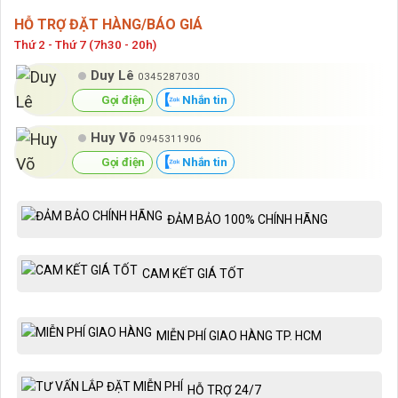
HỖ TRỢ ĐẶT HÀNG/BÁO GIÁ
Thứ 2 - Thứ 7 (7h30 - 20h)
Duy Lê
0345287030
Gọi điện
Nhắn tin
Huy Võ
0945311906
Gọi điện
Nhắn tin
ĐẢM BẢO 100% CHÍNH HÃNG
CAM KẾT GIÁ TỐT
MIỄN PHÍ GIAO HÀNG TP. HCM
HỖ TRỢ 24/7