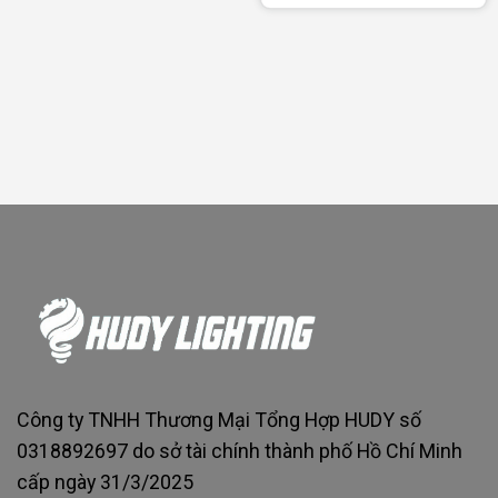
Công ty TNHH Thương Mại Tổng Hợp HUDY số
0318892697 do sở tài chính thành phố Hồ Chí Minh
cấp ngày 31/3/2025