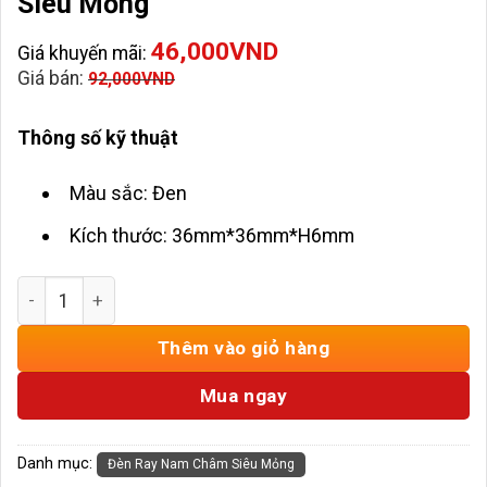
Siêu Mỏng
46,000
VND
Giá khuyến mãi:
Giá bán:
92,000
VND
Thông số kỹ thuật
Màu sắc: Đen
Kích thước: 36mm*36mm*H6mm
Nối Góc Nằm Đèn Ray Nam Châm Siêu Mỏng số lượng
Thêm vào giỏ hàng
Mua ngay
Danh mục:
Đèn Ray Nam Châm Siêu Mỏng