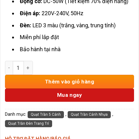
Động cơ:
DC-50W (Tiết kiệm 70% điện năng)
Điện áp:
220V-240V, 50Hz
Đèn:
LED 3 màu (trắng, vàng, trung tính)
Miễn phí lắp đặt
Bảo hành tại nhà
Quạt Trần Đèn 5 Cánh Nhựa ABS Xám Ghi HD-117 số lượn
Thêm vào giỏ hàng
Mua ngay
Danh mục:
,
,
Quạt Trần 5 Cánh
Quạt Trần Cánh Nhựa
Quạt Trần Đèn Trang Trí
HỖ TRỢ ĐẶT HÀNG/BÁO GIÁ