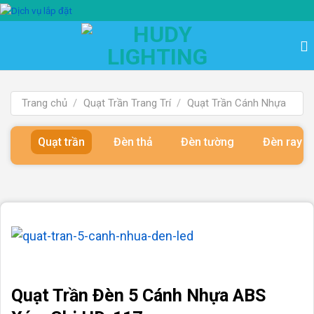
Bỏ
qua
nội
dung
Trang chủ
/
Quạt Trần Trang Trí
/
Quạt Trần Cánh Nhựa
Quạt trần
Đèn thả
Đèn tường
Đèn ray 
Quạt Trần Đèn 5 Cánh Nhựa ABS