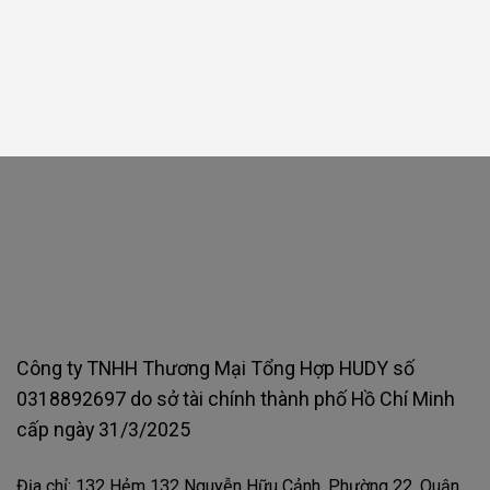
Công ty TNHH Thương Mại Tổng Hợp HUDY số
0318892697 do sở tài chính thành phố Hồ Chí Minh
cấp ngày 31/3/2025
Địa chỉ: 132 Hẻm 132 Nguyễn Hữu Cảnh, Phường 22, Quận