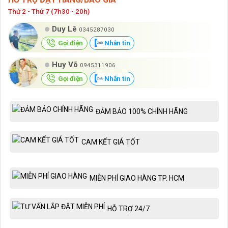
Thứ 2 - Thứ 7 (7h30 - 20h)
Duy Lê
0345287030
Gọi điện
Nhắn tin
Huy Võ
0945311906
Gọi điện
Nhắn tin
ĐẢM BẢO 100% CHÍNH HÃNG
CAM KẾT GIÁ TỐT
MIỄN PHÍ GIAO HÀNG TP. HCM
HỖ TRỢ 24/7