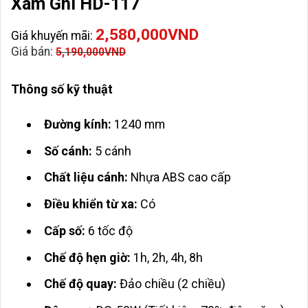
Xám Ghi HD-117
2,580,000
VND
Giá khuyến mãi:
Giá bán:
5,190,000
VND
Thông số kỹ thuật
Đường kính:
1240 mm
Số cánh:
5 cánh
Chất liệu cánh:
Nhựa ABS cao cấp
Điều khiển từ xa:
Có
Cấp số:
6 tốc độ
Chế độ hẹn giờ:
1h, 2h, 4h, 8h
Chế độ quay:
Đảo chiều (2 chiều)