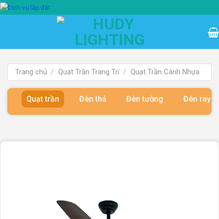
Bỏ
qua
nội
dung
Trang chủ
/
Quạt Trần Trang Trí
/
Quạt Trần Cánh Nhựa
Quạt trần
Đèn thả
Đèn tường
Đèn ray 