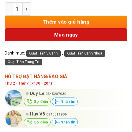
Quạt Trần Trang Trí Phòng Khách 5 Cánh HD-131/Coffee 
Thêm vào giỏ hàng
Mua ngay
Danh mục:
,
,
Quạt Trần 5 Cánh
Quạt Trần Cánh Nhựa
Quạt Trần Trang Trí
HỖ TRỢ ĐẶT HÀNG/BÁO GIÁ
Thứ 2 - Thứ 7 (7h30 - 20h)
Duy Lê
0345287030
Gọi điện
Nhắn tin
Huy Võ
0945311906
Gọi điện
Nhắn tin