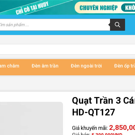
m
m
ẩm
nam châm
Đèn âm trần
Đèn ngoài trời
Đèn ốp tr
Quạt Trần 3 C
HD-QT127
2,850,0
Giá khuyến mãi:
Giá bán: