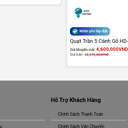
Miễn phí lắp đặt
Quạt Trần 5 Cánh Gỗ HD
4,600,000
VND
Giá khuyến mãi:
Giá bán:
10,370,000
VND
Hỗ Trợ Khách Hàng
Chính Sách Thanh Toán
u
Chính Sách Vận Chuyển