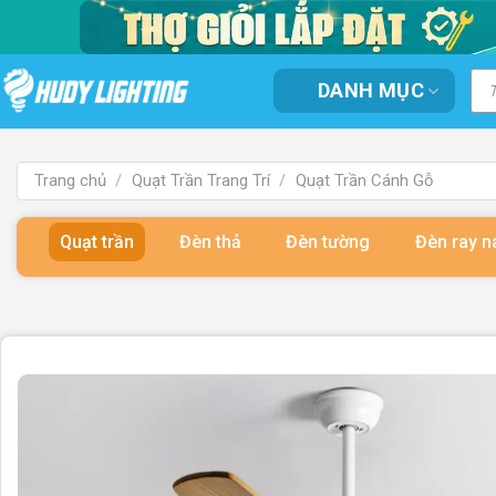
Bỏ
qua
nội
Tì
DANH MỤC
kiế
dung
sản
ph
Trang chủ
/
Quạt Trần Trang Trí
/
Quạt Trần Cánh Gỗ
Quạt trần
Đèn thả
Đèn tường
Đèn ray 