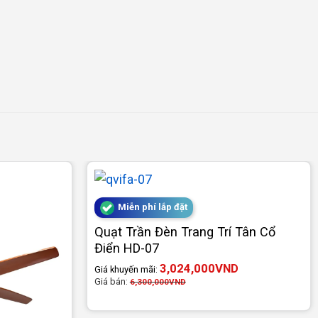
Miễn phí lắp đặt
Quạt Trần Đèn Trang Trí Tân Cổ
Điển HD-07
3,024,000
VND
Giá khuyến mãi:
Giá bán:
6,300,000
VND