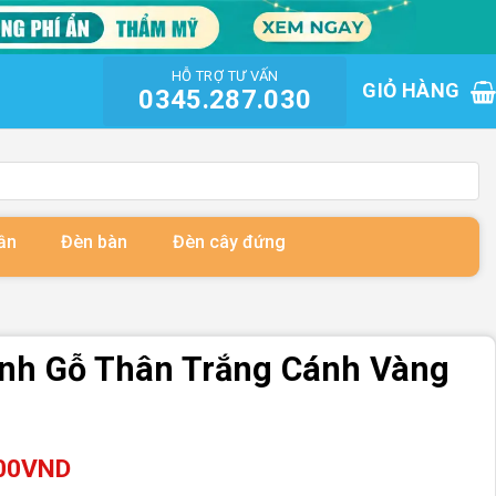
HỖ TRỢ TƯ VẤN
GIỎ HÀNG
0345.287.030
ần
Đèn bàn
Đèn cây đứng
ánh Gỗ Thân Trắng Cánh Vàng
00
VND