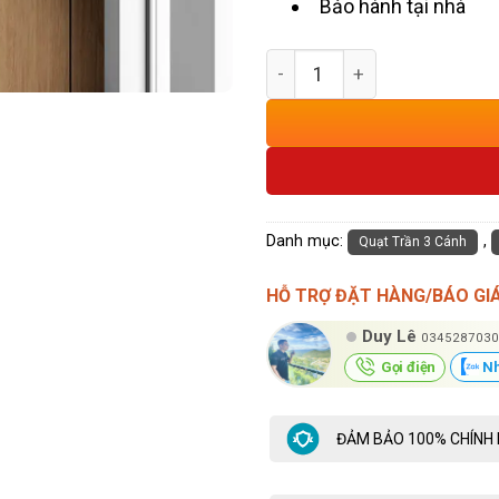
Bảo hành tại nhà
Quạt Trần 3 Cánh Gỗ Thân 
Danh mục:
,
Quạt Trần 3 Cánh
HỖ TRỢ ĐẶT HÀNG/BÁO GI
Duy Lê
0345287030
Gọi điện
Nh
ĐẢM BẢO 100% CHÍNH