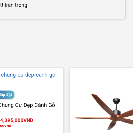
! trân trọng
lắp đặt
 Chung Cư Đẹp Cánh Gỗ
4,395,000
VND
:
000
VND