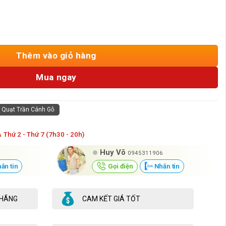
Trắng Cánh Vàng HD-QT127 số lượng
Thêm vào giỏ hàng
Mua ngay
Quạt Trần Cánh Gỗ
Á
Thứ 2 - Thứ 7 (7h30 - 20h)
Huy Võ
0945311906
ắn tin
Gọi điện
Nhắn tin
 HÃNG
CAM KẾT GIÁ TỐT