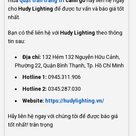
mua
quạt trần trang trí
cánh gỗ
hãy liên hệ ngay
cho
Hudy Lighting
để được tư vấn và báo giá tốt
nhất.
Bạn có thể liên hệ với
Hudy Lighting
theo thông
tin sau:
Địa chỉ:
132 Hẻm 132 Nguyễn Hữu Cảnh,
Phường 22, Quận Bình Thạnh, Tp. Hồ Chí Minh
Hotline 1:
0945.311.906
Hotline 2:
0345.287.030
Website:
https://hudylighting.vn/
Hãy liên hệ ngay với chúng tôi
để được báo giá
tốt nhất! trân trọng