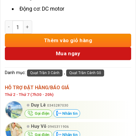
Động cơ: DC motor
Quạt Trần 3 Cánh Gỗ Công Nghiệp HD-41 số lượng
Thêm vào giỏ hàng
Mua ngay
Danh mục:
,
Quạt Trần 3 Cánh
Quạt Trần Cánh Gỗ
HỖ TRỢ ĐẶT HÀNG/BÁO GIÁ
Thứ 2 - Thứ 7 (7h30 - 20h)
Duy Lê
0345287030
Gọi điện
Nhắn tin
Huy Võ
0945311906
Gọi điện
Nhắn tin