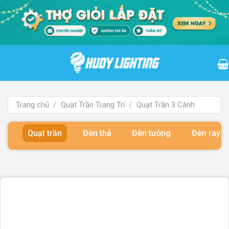
Bỏ
qua
nội
dung
Trang chủ
/
Quạt Trần Trang Trí
/
Quạt Trần 3 Cánh
Quạt trần
Đèn thả
Đèn tường
Đèn ray 