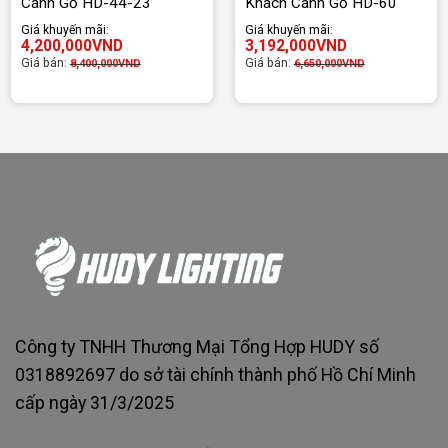
Cánh Gỗ HD-44-23
Khách Cánh Gỗ HD-60
Giá khuyến mãi:
Giá khuyến mãi:
4,200,000
VND
3,192,000
VND
Giá bán:
Giá bán:
8,400,000
VND
6,650,000
VND
Công ty TNHH Thương Mại Tổng Hợp HUDY số
0318892697 do sở tài chính thành phố Hồ Chí Minh
cấp ngày 31/3/2025