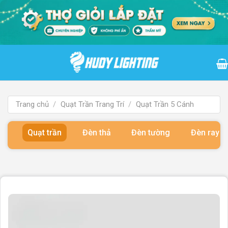
Bỏ
qua
nội
dung
Trang chủ
/
Quạt Trần Trang Trí
/
Quạt Trần 5 Cánh
Quạt trần
Đèn thả
Đèn tường
Đèn ray 