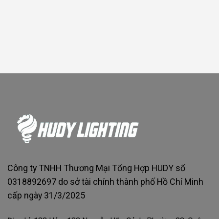
Công ty TNHH Thương Mại Tổng Hợp HUDY số
0318892697 do sở tài chính thành phố Hồ Chí Minh
cấp ngày 31/3/2025