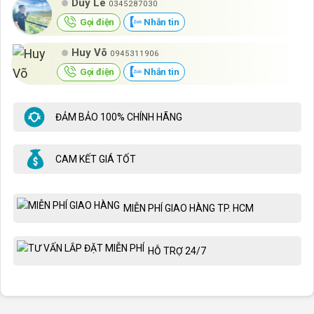
Duy Lê
0345287030
Gọi điện
Nhắn tin
Huy Võ
0945311906
Gọi điện
Nhắn tin
ĐẢM BẢO 100% CHÍNH HÃNG
CAM KẾT GIÁ TỐT
MIỄN PHÍ GIAO HÀNG TP. HCM
HỖ TRỢ 24/7