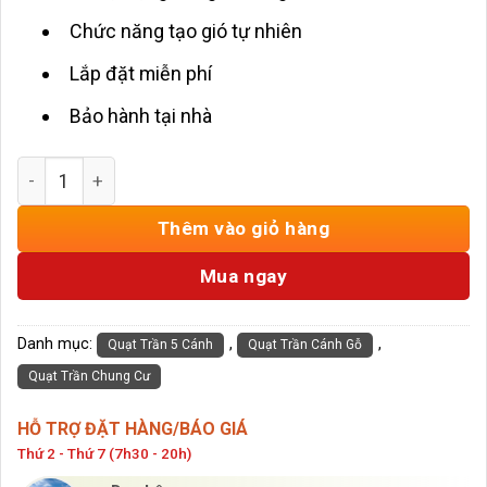
Chức năng tạo gió tự nhiên
Lắp đặt miễn phí
Bảo hành tại nhà
Quạt Sát Trần 5 Cánh Gỗ Đậm HD-214/Đậm số lượng
Thêm vào giỏ hàng
Mua ngay
Danh mục:
,
,
Quạt Trần 5 Cánh
Quạt Trần Cánh Gỗ
Quạt Trần Chung Cư
HỖ TRỢ ĐẶT HÀNG/BÁO GIÁ
Thứ 2 - Thứ 7 (7h30 - 20h)