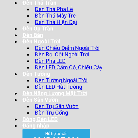
Đèn Thả Trần
Đèn Thả Pha Lê
Đèn Thả Mây Tre
Đèn Thả Hiện Đại
Đèn Ốp Trần
Đèn Bàn
Đèn Ngoài Trời
Đèn Chiếu Điểm Ngoài Trời
Đèn Rọi Cột Ngoài Trời
Đèn Pha LED
Đèn LED Cắm Cỏ, Chiếu Cây
Đèn Tường
Đèn Tường Ngoài Trời
Đèn LED Hắt Tường
Đèn Năng Lượng Mặt Trời
Đèn Sân Vườn
Đèn Trụ Sân Vườn
Đèn Trụ Cổng
Bóng Đèn LED
Đăng nhập
Hỗ trợ tư vấn