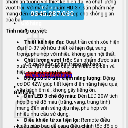
phẩm ấn tượng với thiết kế hiện đại và chất lượng
phẩm
vượt trội. Với mã sản phẩm HD-37, sản phẩm này
Hỗ trợ tư vấn
0345.287.030
mang đến sự tiện nghi và vẻ đẹp cho không gian
của bạn
Giỏ hàng
Tính năng ưu việt:
Thiết kế hiện đại:
Quạt trần cánh xòe hiện
đại HD-37 sở hữu thiết kế hiện đại, sang
trọng, phù hợp với nhiều không gian nội thất.
Chất lượng vượt trội:
Sản phẩm được sản
Chưa có sản phẩm trong giỏ hàng.
xuất từ vật liệu cao cấp, đảm bảo độ bền và
hiệu quả sử dụng lâu dài.
Quay trở lại cửa hàng
Động cơ DC tiết kiệm năng lượng:
Động
cơ DC 42W giúp tiết kiệm điện năng hiệu quả,
vận hành êm ái, không gây tiếng ồn.
Giỏ hàng
Đèn LED 3 chế độ màu:
Đèn LED 20W tích
hợp 3 chế độ màu (trắng, vàng, trung tính)
mang đến ánh sáng dịu nhẹ, phù hợp với
nhiều nhu cầu sử dụng.
Điều khiển từ xa tiện lợi:
Remote điều
khiển giúp bạn dễ dàng điều chỉnh tốc độ gió,
Chưa có sản phẩm trong giỏ hàng.