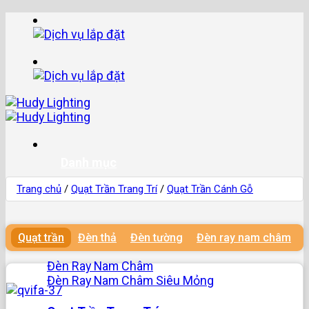
Bỏ
qua
nội
dung
Danh mục
Trang chủ
/
Quạt Trần Trang Trí
/
Quạt Trần Cánh Gỗ
Đèn Nam Châm
Quạt trần
Đèn thả
Đèn tường
Đèn ray nam châm
Đèn Ray Nam Châm
Đèn Ray Nam Châm Siêu Mỏng