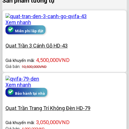
Sản phẩm tương tự
Xem nhanh
Miễn phí lắp đặt
Quạt Trần 3 Cánh Gỗ HD-43
4,500,000
VND
Giá khuyến mãi:
Giá bán:
10,500,000
VND
Xem nhanh
Bảo hành tại nhà
Quạt Trần Trang Trí Không Đèn HD-79
3,050,000
VND
Giá khuyến mãi:
Giá bán:
4,990,000
VND