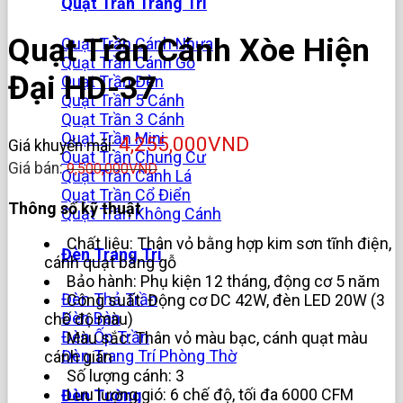
Quạt Trần Trang Trí
Quạt Trần Cánh Xòe Hiện
Quạt Trần Cánh Nhựa
Quạt Trần Cánh Gỗ
Đại HD-37
Quạt Trần Đèn
Quạt Trần 5 Cánh
Quạt Trần 3 Cánh
Quạt Trần Mini
4,255,000
VND
Giá khuyến mãi:
Quạt Trần Chung Cư
Giá bán:
9,500,000
VND
Quạt Trần Cánh Lá
Quạt Trần Cổ Điển
Thông số kỹ thuật
Quạt Trần Không Cánh
Chất liệu: Thân vỏ bằng hợp kim sơn tĩnh điện,
Đèn Trang Trí
cánh quạt bằng gỗ
Bảo hành: Phụ kiện 12 tháng, động cơ 5 năm
Đèn Thả Trần
Công suất: Động cơ DC 42W, đèn LED 20W (3
Đèn Bàn
chế độ màu)
Đèn Ốp Trần
Màu sắc: Thân vỏ màu bạc, cánh quạt màu
Đèn Trang Trí Phòng Thờ
cánh gián
Số lượng cánh: 3
Lưu lượng gió: 6 chế độ, tối đa 6000 CFM
Đèn Tường