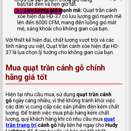
bật/tắt đèn và hẹn giờ tắt.
Lưu lượng gió mạnh mẽ:
Quạt trần cánh
Quay trở lại cửa hàng
xòe hiện đại HD-37 có lưu lượng gió mạnh mẽ
lên đến 6000 CFM, mang đến luồng gió mát
mẻ, sảng khoái cho không gian của bạn.
Với thiết kế hiện đại, chất lượng vượt trội và các
tính năng ưu việt, Quạt trần cánh xòe hiện đại HD-
37 là lựa chọn lý tưởng cho không gian của bạn.
Mua quạt trần cánh gỗ chính
hãng giá tốt
Hiện tại nhu cầu mua, sử dụng
q
uạt trần cánh
gỗ
ngày càng nhiều, vì thế không tránh khỏi việc
các đơn vị cung cấp các sản phẩm đèn kém chất
lượng. Để tránh việc mua phải hàng kém chất
lượng, quý khách hàng khi có nhu cầu mua
quạt
trần trang trí
cánh gỗ
hãy liên hệ ngay cho
Hudy