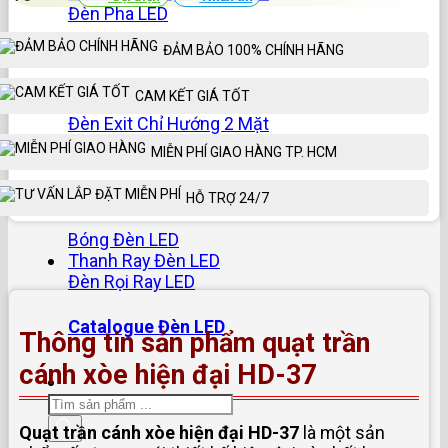
Đèn Pha LED
ĐẢM BẢO 100% CHÍNH HÃNG
Đèn Khẩn Cấp
CAM KẾT GIÁ TỐT
Đèn Exit Chỉ Hướng 1 Mặt
Đèn Exit Chỉ Hướng 2 Mặt
Đèn Exit Chỉ Hướng Mica
MIỄN PHÍ GIAO HÀNG TP. HCM
Sản Phẩm Khác
HỖ TRỢ 24/7
Bóng Đèn LED
Thanh Ray Đèn LED
Đèn Rọi Ray LED
Catalogue Đèn LED
Thông tin sản phẩm quạt trần
cánh xòe hiện đại HD-37
Tìm
kiếm
Quạt trần cánh xòe hiện đại HD-37
là một sản
sản