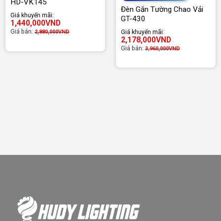
HD-VK145
Đèn Gắn Tường Chao Vải
Giá khuyến mãi:
GT-430
1,440,000
VND
Giá bán:
Giá khuyến mãi:
2,880,000
VND
2,178,000
VND
Giá bán:
3,960,000
VND