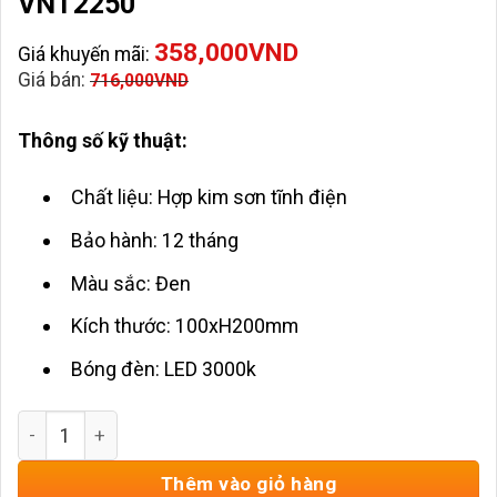
VNT2250
358,000
VND
Giá khuyến mãi:
Giá bán:
716,000
VND
Thông số kỹ thuật:
Chất liệu: Hợp kim sơn tĩnh điện
Bảo hành: 12 tháng
Màu sắc: Đen
Kích thước: 100xH200mm
Bóng đèn: LED 3000k
Đèn Vách Tường Ngoài Trời HD-VNT2250 số lượng
Thêm vào giỏ hàng