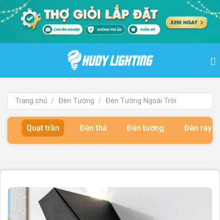
Bỏ
qua
nội
dung
Trang chủ
/
Đèn Tường
/
Đèn Tường Ngoài Trời
Quạt trần
Đèn thả
Đèn tường
Đèn ray 