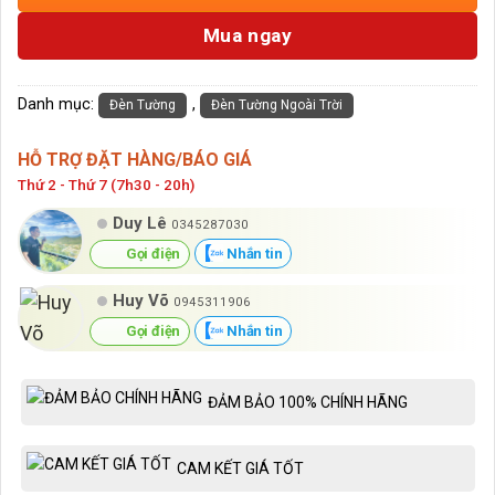
Mua ngay
Danh mục:
,
Đèn Tường
Đèn Tường Ngoài Trời
HỖ TRỢ ĐẶT HÀNG/BÁO GIÁ
Thứ 2 - Thứ 7 (7h30 - 20h)
Duy Lê
0345287030
Gọi điện
Nhắn tin
Huy Võ
0945311906
Gọi điện
Nhắn tin
ĐẢM BẢO 100% CHÍNH HÃNG
CAM KẾT GIÁ TỐT