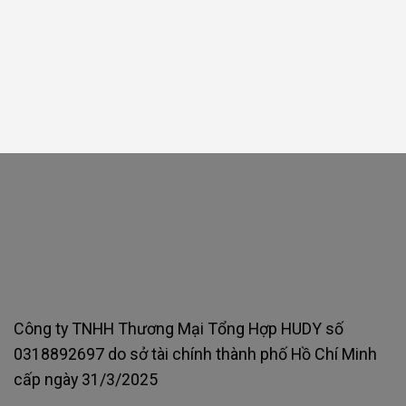
Công ty TNHH Thương Mại Tổng Hợp HUDY số
0318892697 do sở tài chính thành phố Hồ Chí Minh
cấp ngày 31/3/2025