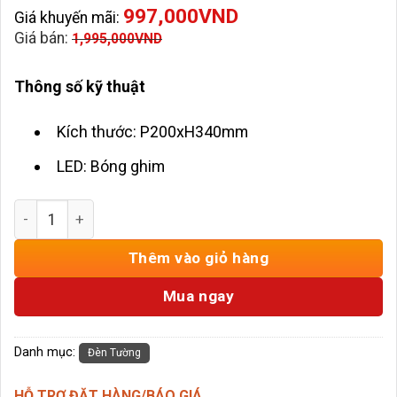
997,000
VND
Giá khuyến mãi:
Giá bán:
1,995,000
VND
Thông số kỹ thuật
Kích thước: P200xH340mm
LED: Bóng ghim
Đèn Tường Trang Trí HD-VK113 số lượng
Thêm vào giỏ hàng
Mua ngay
Danh mục:
Đèn Tường
HỖ TRỢ ĐẶT HÀNG/BÁO GIÁ