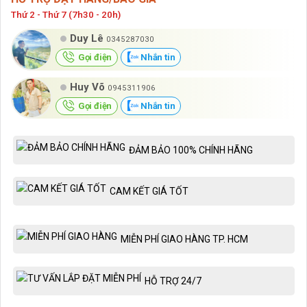
Thứ 2 - Thứ 7 (7h30 - 20h)
Duy Lê
0345287030
Gọi điện
Nhắn tin
Huy Võ
0945311906
Gọi điện
Nhắn tin
ĐẢM BẢO 100% CHÍNH HÃNG
CAM KẾT GIÁ TỐT
MIỄN PHÍ GIAO HÀNG TP. HCM
HỖ TRỢ 24/7