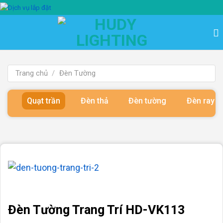
Bỏ
qua
nội
dung
Trang chủ
/
Đèn Tường
Quạt trần
Đèn thả
Đèn tường
Đèn ray 
Đèn Tường Trang Trí HD-VK113