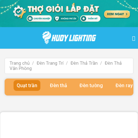
Bỏ
qua
nội
dung
Trang chủ
/
Đèn Trang Trí
/
Đèn Thả Trần
/
Đèn Thả
Văn Phòng
Quạt trần
Đèn thả
Đèn tường
Đèn ray 