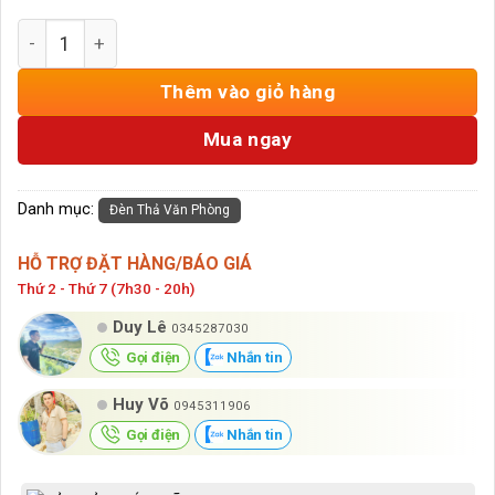
Đèn Thả Văn Phòng Ốp Gỗ 1m2 HD-TVPOG số lượng
Thêm vào giỏ hàng
Mua ngay
Danh mục:
Đèn Thả Văn Phòng
HỖ TRỢ ĐẶT HÀNG/BÁO GIÁ
Thứ 2 - Thứ 7 (7h30 - 20h)
Duy Lê
0345287030
Gọi điện
Nhắn tin
Huy Võ
0945311906
Gọi điện
Nhắn tin