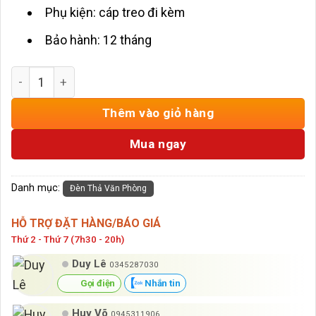
Phụ kiện: cáp treo đi kèm
Bảo hành: 12 tháng
Đèn LED Thả Văn Phòng 1m2 D100 HD-TVP1M2 số lượng
Thêm vào giỏ hàng
Mua ngay
Danh mục:
Đèn Thả Văn Phòng
HỖ TRỢ ĐẶT HÀNG/BÁO GIÁ
Thứ 2 - Thứ 7 (7h30 - 20h)
Duy Lê
0345287030
Gọi điện
Nhắn tin
Huy Võ
0945311906