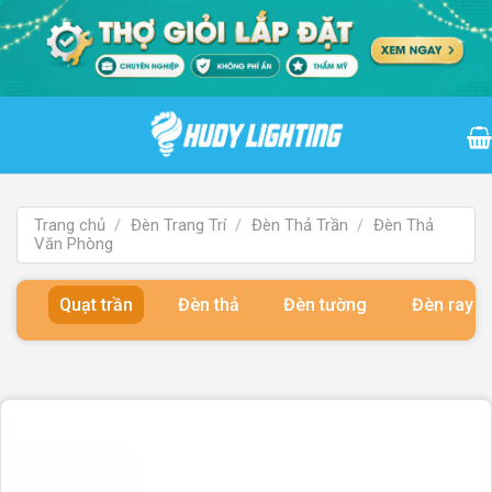
Bỏ
qua
nội
dung
Trang chủ
/
Đèn Trang Trí
/
Đèn Thả Trần
/
Đèn Thả
Văn Phòng
Quạt trần
Đèn thả
Đèn tường
Đèn ray 