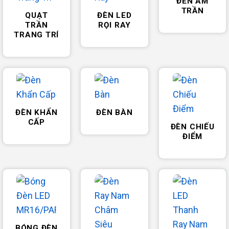
ĐÈN ÂM
TRẦN
QUẠT
ĐÈN LED
TRẦN
RỌI RAY
TRANG TRÍ
ĐÈN KHẨN
ĐÈN BÀN
CẤP
ĐÈN CHIẾU
ĐIỂM
BÓNG ĐÈN