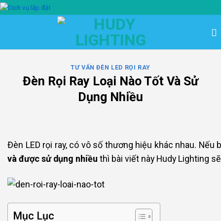
Bỏ
qua
nội
dung
TƯ VẤN ĐÈN LED RỌI RAY
Đèn Rọi Ray Loại Nào Tốt Và Sử
Dụng Nhiều
Đèn LED rọi ray, có vô số thương hiệu khác nhau. Nếu
và được sử dụng nhiều
thì bài viết này Hudy Lighting sẽ 
Mục Lục