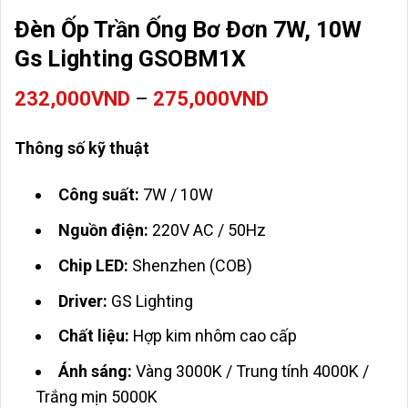
Đèn Ốp Trần Ống Bơ Đơn 7W, 10W
Gs Lighting GSOBM1X
Khoảng
232,000
VND
–
275,000
VND
giá:
từ
Thông số kỹ thuật
232,000VND
đến
Công suất:
7W / 10W
275,000VND
Nguồn điện:
220V AC / 50Hz
Chip LED:
Shenzhen (COB)
Driver:
GS Lighting
Chất liệu:
Hợp kim nhôm cao cấp
Ánh sáng:
Vàng 3000K / Trung tính 4000K /
Trắng mịn 5000K