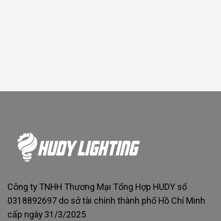
Công ty TNHH Thương Mại Tổng Hợp HUDY số
0318892697 do sở tài chính thành phố Hồ Chí Minh
cấp ngày 31/3/2025