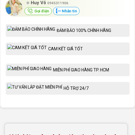
Huy Võ
0945311906
Gọi điện
Nhắn tin
ĐẢM BẢO 100% CHÍNH HÃNG
CAM KẾT GIÁ TỐT
MIỄN PHÍ GIAO HÀNG TP. HCM
HỖ TRỢ 24/7