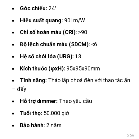
Góc chiếu:
24°
Hiệu suất quang:
90Lm/W
Chỉ số hoàn màu (CRI):
>90
Độ lệch chuẩn màu (SDCM):
<6
Hệ số chói lóa (URG):
13
Kích thước (φxH):
95x95x90mm
Tính năng:
Tháo lắp choá đèn với thao tác ấn
– đẩy
Hỗ trợ dimmer:
Theo yêu cầu
Tuổi thọ:
50.000 giờ
Bảo hành:
2 năm
XÓA