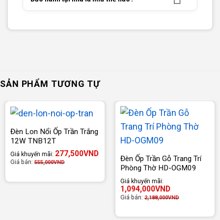
SẢN PHẨM TƯƠNG TỰ
Đèn Lon Nổi Ốp Trần Trắng
12W TNB12T
277,500
VND
Giá khuyến mãi:
Đèn Ốp Trần Gỗ Trang Trí
Giá bán:
555,000
VND
Phòng Thờ HD-OGM09
Giá khuyến mãi:
1,094,000
VND
Giá bán:
2,188,000
VND