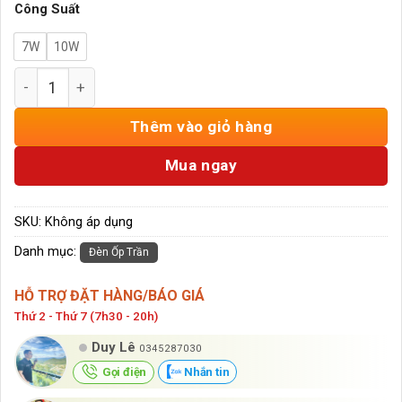
Công Suất
7W
10W
Đèn Ốp Trần Ống Bơ Đơn 7W, 10W Gs Lighting GSOBM1X s
Thêm vào giỏ hàng
Mua ngay
SKU:
Không áp dụng
Danh mục:
Đèn Ốp Trần
HỖ TRỢ ĐẶT HÀNG/BÁO GIÁ
Thứ 2 - Thứ 7 (7h30 - 20h)
Duy Lê
0345287030
Gọi điện
Nhắn tin