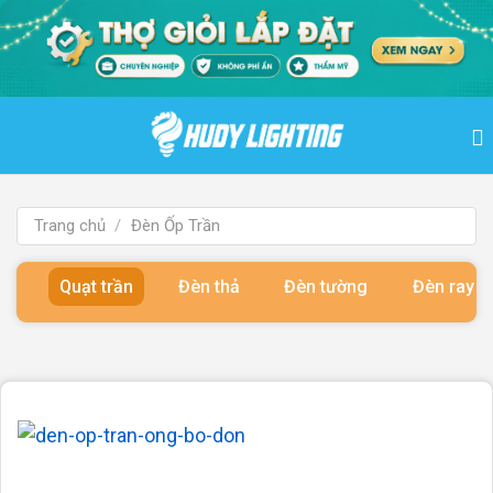
Bỏ
qua
nội
dung
Trang chủ
/
Đèn Ốp Trần
Quạt trần
Đèn thả
Đèn tường
Đèn ray 