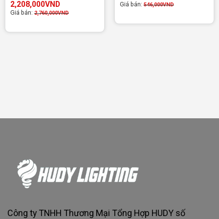
2,208,000
VND
Giá bán:
546,000
VND
Giá bán:
2,760,000
VND
Công ty TNHH Thương Mại Tổng Hợp HUDY số