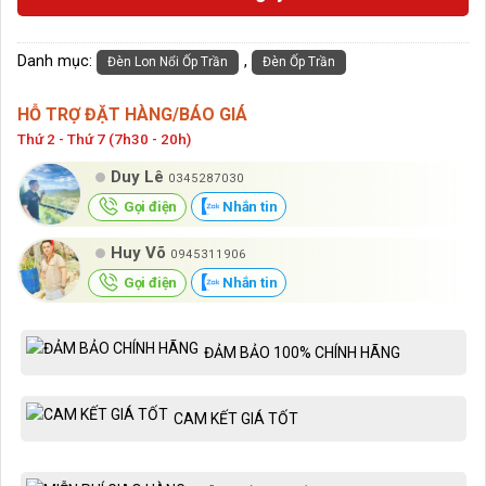
Danh mục:
,
Đèn Lon Nổi Ốp Trần
Đèn Ốp Trần
HỖ TRỢ ĐẶT HÀNG/BÁO GIÁ
Thứ 2 - Thứ 7 (7h30 - 20h)
Duy Lê
0345287030
Gọi điện
Nhắn tin
Huy Võ
0945311906
Gọi điện
Nhắn tin
ĐẢM BẢO 100% CHÍNH HÃNG
CAM KẾT GIÁ TỐT