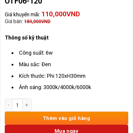
OTF06-120
110,000
VND
Giá khuyến mãi:
Giá bán:
184,000
VND
Thông số kỹ thuật
Công suất: 6w
Màu sắc: Đen
Kích thước: Phi 120xH30mm
Ánh sáng: 3000k/4000k/6000k
Đèn LED Ốp Trần Đen 6w ENA-OTF06-120 số lượng
Thêm vào giỏ hàng
Mua ngay