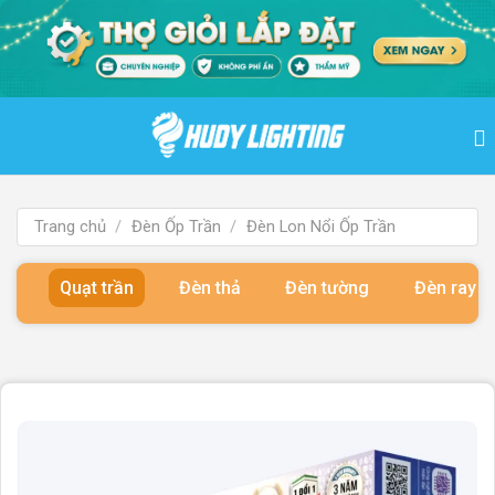
Bỏ
qua
nội
dung
Trang chủ
/
Đèn Ốp Trần
/
Đèn Lon Nổi Ốp Trần
Quạt trần
Đèn thả
Đèn tường
Đèn ray 