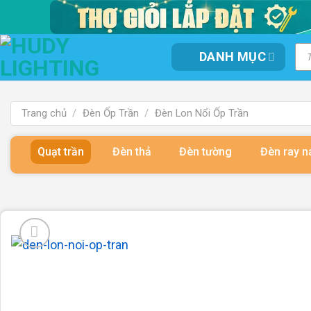
Bỏ
qua
nội
Tì
DANH MỤC
kiế
dung
sản
ph
Trang chủ
/
Đèn Ốp Trần
/
Đèn Lon Nổi Ốp Trần
Quạt trần
Đèn thả
Đèn tường
Đèn ray 