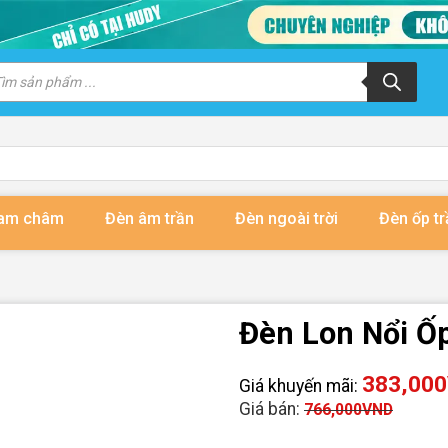
m
m
ẩm
nam châm
Đèn âm trần
Đèn ngoài trời
Đèn ốp tr
Đèn Lon Nổi Ố
383,000
Giá khuyến mãi:
Giá bán:
766,000
VND