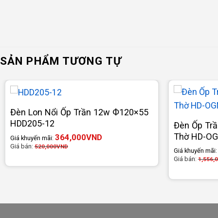
SẢN PHẨM TƯƠNG TỰ
Đèn Lon Nổi Ốp Trần 12w Ф120×55
HDD205-12
Đèn Ốp Trầ
Thờ HD-O
364,000
VND
Giá khuyến mãi:
Giá bán:
520,000
VND
Giá khuyến mãi
Giá bán:
1,556,