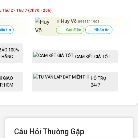
Á
Thứ 2 - Thứ 7 (7h30 - 20h)
Huy Võ
0945311906
ắn tin
Gọi điện
Nhắn tin
BẢO 100%
H HÃNG
CAM KẾT GIÁ TỐT
HÍ GIAO
HỖ TRỢ
P. HCM
24/7
Câu Hỏi Thường Gặp