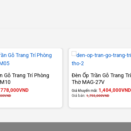
n Gỗ Trang Trí Phòng
Đèn Ốp Trần Gỗ Trang Tr
GM10
Thờ MAG-27V
778,000
VND
1,404,000
VND
:
Giá khuyến mãi:
Giá bán:
000
VND
1,755,000
VND