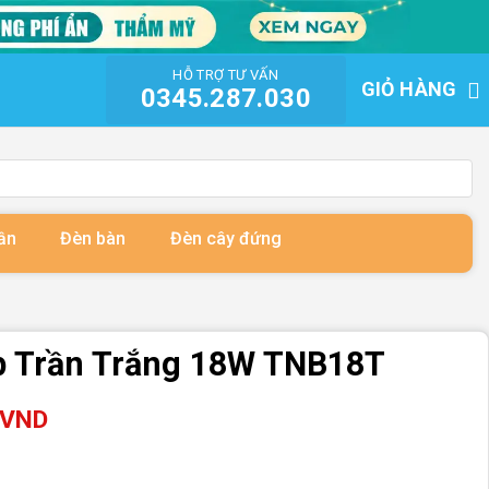
HỖ TRỢ TƯ VẤN
GIỎ HÀNG
0345.287.030
ần
Đèn bàn
Đèn cây đứng
p Trần Trắng 18W TNB18T
VND