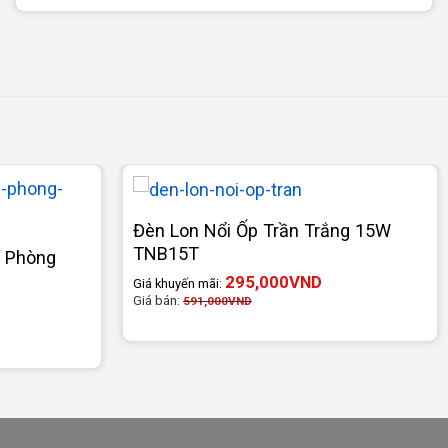
Đèn Lon Nổi Ốp Trần Trắng 15W
TNB15T
í Phòng
295,000
VND
Giá khuyến mãi:
Giá bán:
591,000
VND