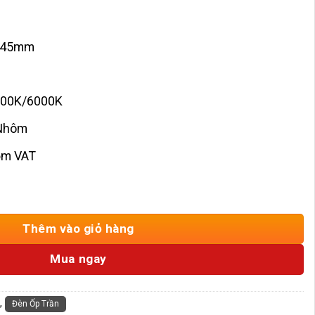
H145mm
000K/6000K
 Nhôm
gồm VAT
 18W TNB18T số lượng
Thêm vào giỏ hàng
Mua ngay
,
Đèn Ốp Trần