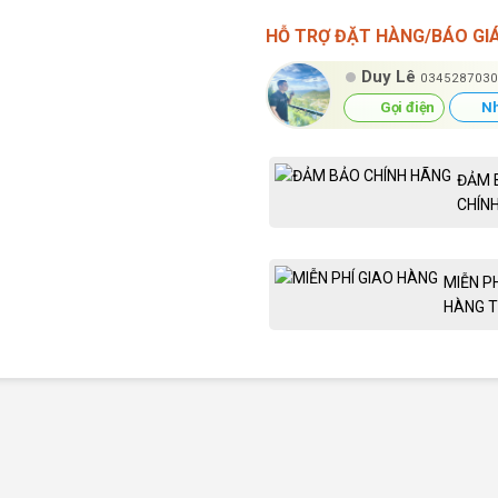
HỖ TRỢ ĐẶT HÀNG/BÁO GI
Duy Lê
0345287030
Gọi điện
Nh
ĐẢM 
CHÍN
MIỄN P
HÀNG T