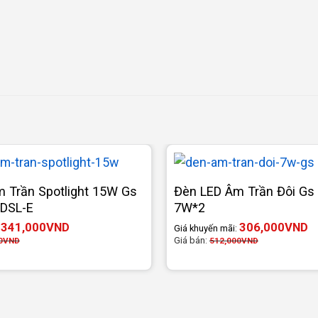
 Trần Spotlight 15W Gs
Đèn LED Âm Trần Đôi Gs 
SDSL-E
7W*2
341,000
VND
306,000
VND
:
Giá khuyến mãi:
Giá bán:
0
VND
512,000
VND