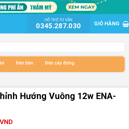
HỖ TRỢ TƯ VẤN
GIỎ HÀNG
0345.287.030
ần
Đèn bàn
Đèn cây đứng
Chỉnh Hướng Vuông 12w ENA-
VND