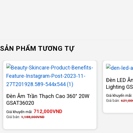
SẢN PHẨM TƯƠNG TỰ
Đèn LED Âm
Lighting G
Đèn Âm Trần Thạch Cao 360° 20W
Giá khuyến mãi
Giá bán:
621,00
GSAT36020
712,000
VND
Giá khuyến mãi:
Giá bán:
1,188,000
VND