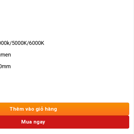
4000k/5000K/6000K
lumen
80mm
Vuông 12w ENA-DCP012 số lượng
Thêm vào giỏ hàng
Mua ngay