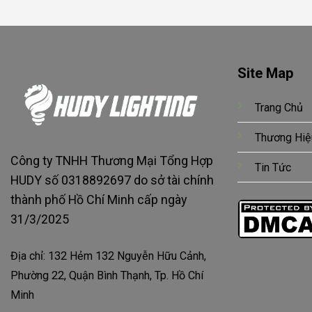
Site Map
Trang Chủ
Thương Hiệ
Công ty TNHH Thương Mại Tổng Hợp
Tin Tức
HUDY số 0318892697 do sở tài chính
thành phố Hồ Chí Minh cấp ngày
31/3/2025
Địa chỉ: 132 Hẻm 132 Nguyễn Hữu Cảnh,
Phường 22, Quận Bình Thạnh, Tp. Hồ Chí
Minh