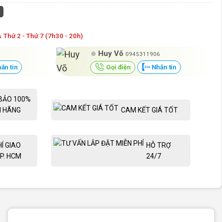
Á
Thứ 2 - Thứ 7 (7h30 - 20h)
Huy Võ
0945311906
ắn tin
Gọi điện
Nhắn tin
BẢO 100%
H HÃNG
CAM KẾT GIÁ TỐT
HÍ GIAO
HỖ TRỢ
P. HCM
24/7