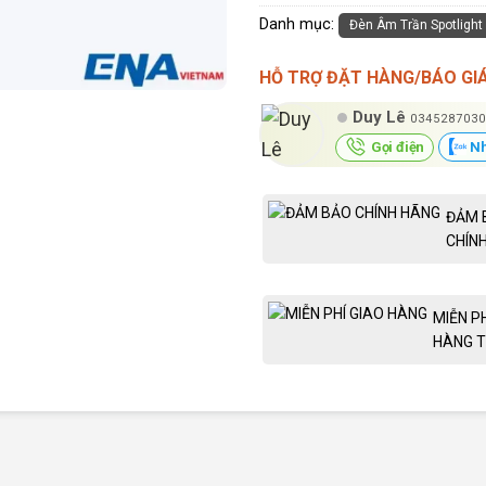
Danh mục:
Đèn Âm Trần Spotlight
HỖ TRỢ ĐẶT HÀNG/BÁO GI
Duy Lê
0345287030
Gọi điện
Nh
ĐẢM 
CHÍN
MIỄN P
HÀNG T