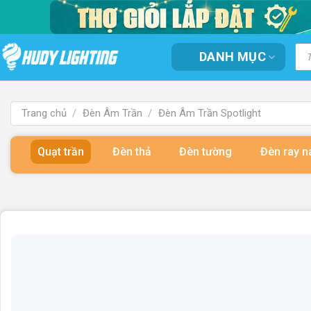
Bỏ
qua
nội
Tì
DANH MỤC
kiế
dung
sản
ph
Trang chủ
/
Đèn Âm Trần
/
Đèn Âm Trần Spotlight
Quạt trần
Đèn thả
Đèn tường
Đèn ray 