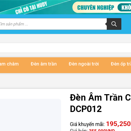
m
m
ẩm
nam châm
Đèn âm trần
Đèn ngoài trời
Đèn ốp tr
Đèn Âm Trần 
DCP012
195,250
Giá khuyến mãi:
Giá bán: