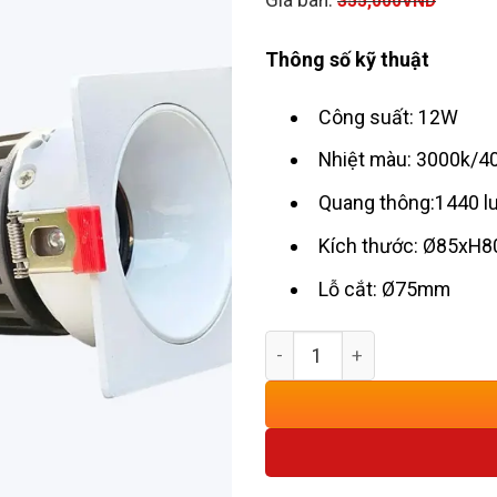
355,000
VND
Thông số kỹ thuật
Công suất: 12W
Nhiệt màu: 3000k/
Quang thông:1440 
Kích thước: Ø85xH
Lỗ cắt: Ø75mm
Đèn Âm Trần Chỉnh Hướng 