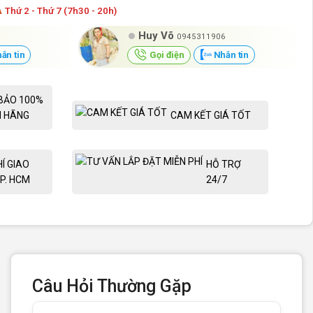
Á
Thứ 2 - Thứ 7 (7h30 - 20h)
Huy Võ
0945311906
ắn tin
Gọi điện
Nhắn tin
BẢO 100%
H HÃNG
CAM KẾT GIÁ TỐT
HÍ GIAO
HỖ TRỢ
P. HCM
24/7
Câu Hỏi Thường Gặp