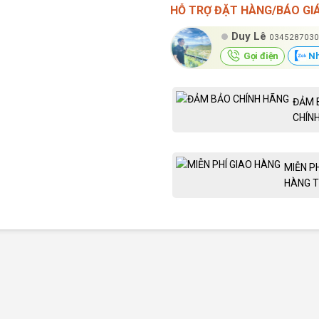
HỖ TRỢ ĐẶT HÀNG/BÁO GI
Duy Lê
0345287030
Gọi điện
Nh
ĐẢM 
CHÍN
MIỄN P
HÀNG T