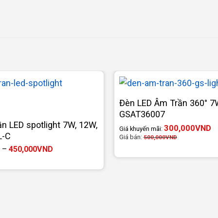
Đèn LED Âm Trần 360° 7
GSAT36007
n LED spotlight 7W, 12W,
300,000
VND
Giá khuyến mãi:
L-C
Giá bán:
500,000
VND
Khoảng
–
450,000
VND
giá:
từ
235,000VND
đến
450,000VND