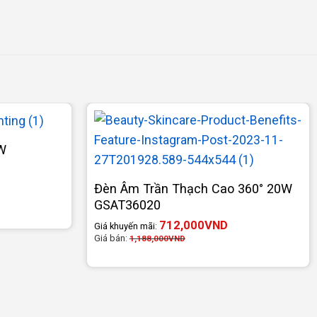
W
Đèn Âm Trần Thạch Cao 360° 20W
GSAT36020
712,000
VND
Giá khuyến mãi:
Giá bán:
1,188,000
VND