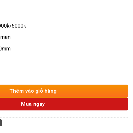
000k/6000k
Lumen
70mm
7w ENA-DCD07 số lượng
Thêm vào giỏ hàng
Mua ngay