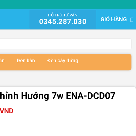
HỖ TRỢ TƯ VẤN
GIỎ HÀNG
0345.287.030
ần
Đèn bàn
Đèn cây đứng
Chỉnh Hướng 7w ENA-DCD07
VND