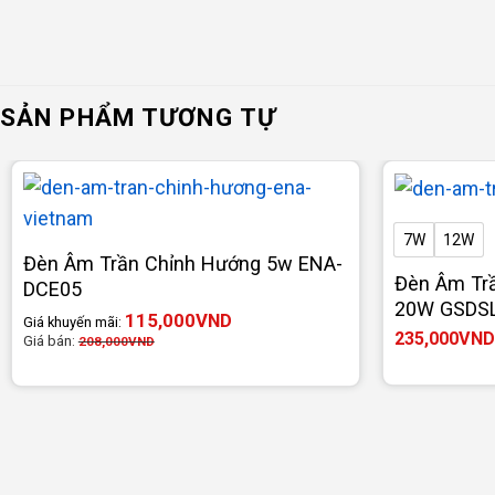
SẢN PHẨM TƯƠNG TỰ
7W
12W
Đèn Âm Trần Chỉnh Hướng 5w ENA-
Đèn Âm Trầ
DCE05
20W GSDS
115,000
VND
Giá khuyến mãi:
235,000
VND
Giá bán:
208,000
VND