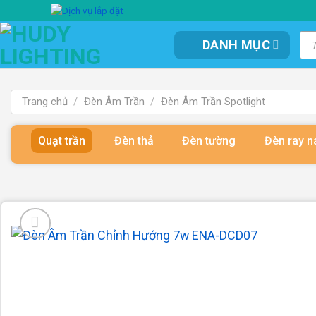
Bỏ
qua
Tì
DANH MỤC
kiế
nội
sản
dung
ph
Trang chủ
/
Đèn Âm Trần
/
Đèn Âm Trần Spotlight
Quạt trần
Đèn thả
Đèn tường
Đèn ray 