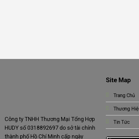
Site Map
Trang Chủ
Thương Hiệ
Công ty TNHH Thương Mại Tổng Hợp
Tin Tức
HUDY số 0318892697 do sở tài chính
thành phố Hồ Chí Minh cấp ngày