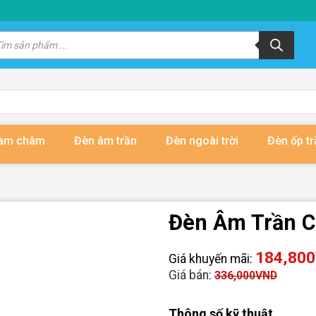
m
m
ẩm
nam châm
Đèn âm trần
Đèn ngoài trời
Đèn ốp tr
Đèn Âm Trần 
184,800
Giá khuyến mãi:
Giá bán:
336,000
VND
Thông số kỹ thuật