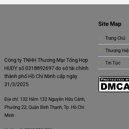
Site Map
Trang Chủ
Thương Hiệ
Công ty TNHH Thương Mại Tổng Hợp
Tin Tức
HUDY số 0318892697 do sở tài chính
thành phố Hồ Chí Minh cấp ngày
31/3/2025
Địa chỉ: 132 Hẻm 132 Nguyễn Hữu Cảnh,
Phường 22, Quận Bình Thạnh, Tp. Hồ Chí
Minh