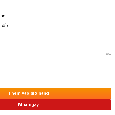
đến
285,000VND
9mm
 cấp
XÓA
Nổi HD-TCMN số lượng
Thêm vào giỏ hàng
Mua ngay