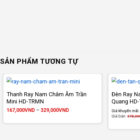
SẢN PHẨM TƯƠNG TỰ
Thanh Ray Nam Châm Âm Trần
Đèn Ray N
Mini HD-TRMN
Quang HD
Khoảng
167,000
VND
–
329,000
VND
Giá khuyến mãi
giá:
Giá bán:
378,00
từ
167,000VND
đến
329,000VND