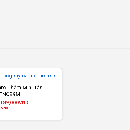
am Châm Mini Tán
-TNCB9M
189,000
VND
:
0
VND