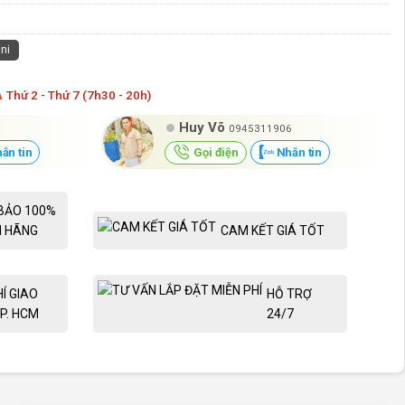
ni
Á
Thứ 2 - Thứ 7 (7h30 - 20h)
Huy Võ
0945311906
ắn tin
Gọi điện
Nhắn tin
BẢO 100%
H HÃNG
CAM KẾT GIÁ TỐT
HÍ GIAO
HỖ TRỢ
P. HCM
24/7