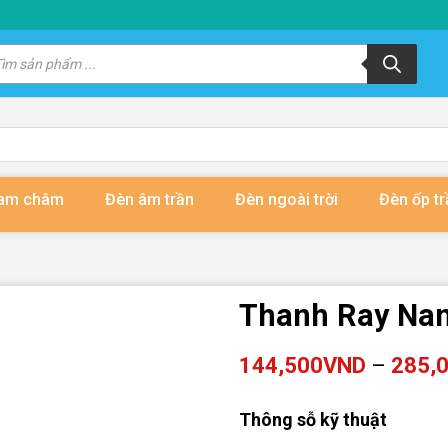
m
m
ẩm
nam châm
Đèn âm trần
Đèn ngoài trời
Đèn ốp tr
Thanh Ray Na
144,500
VND
–
285,
Thông sỗ kỹ thuật