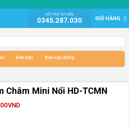
HỖ TRỢ TƯ VẤN
GIỎ HÀNG
0345.287.030
ần
Đèn bàn
Đèn cây đứng
m Châm Mini Nổi HD-TCMN
Khoảng
000
VND
giá:
từ
144,500VND