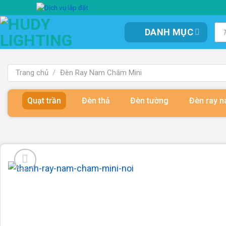
Bỏ
qua
Tì
DANH MỤC
kiế
nội
sản
dung
ph
Trang chủ
/
Đèn Ray Nam Châm Mini
Quạt trần
Đèn thả
Đèn tường
Đèn ray 