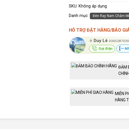
SKU:
Không áp dụng
Danh mục:
Đèn Ray Nam Châm Mi
HỖ TRỢ ĐẶT HÀNG/BÁO GI
Duy Lê
0345287030
Gọi điện
Nh
ĐẢM 
CHÍN
MIỄN P
HÀNG T