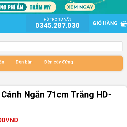
HỖ TRỢ TƯ VẤN
GIỎ HÀNG
0345.287.030
ần
Đèn bàn
Đèn cây đứng
i Cánh Ngắn 71cm Trắng HD-
00
VND