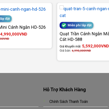
lắp đặt
Miễn phí lắp đặt
Mini Cánh Ngắn HD-526
Quạt Trần Cánh Ngắn M
4,990,000
VND
:
Cát HD-588
000
VND
5,592,000
VND
Giá khuyến mãi:
Giá bán:
6,990,000
VND
Hỗ Trợ Khách Hàng
Chính Sách Thanh Toán