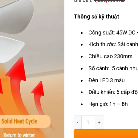
4,200,000
VND
Thông số kỹ thuật
Công suất: 45W DC –
Kích thước: Sải cá
Chiều cao 230mm
Số cánh: 5 cánh nh
Đèn LED 3 màu
Điều khiển: 6 cấp độ
Hẹn giờ: 1h – 8h
Quạt Trần Mini Cánh Ngắn 