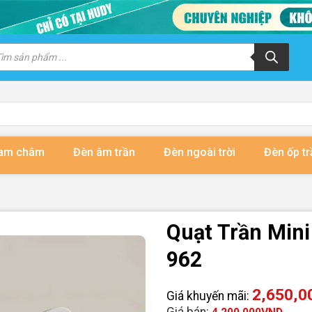
m
m
ẩm
nam châm
Đèn âm trần
Đèn ngoài trời
Đèn ốp tr
Quạt Trần Min
962
2,650,0
Giá khuyến mãi:
Giá bán: