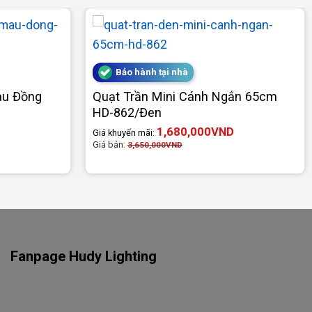
Bảo hành tại nhà
àu Đồng
Quạt Trần Mini Cánh Ngắn 65cm
HD-862/Đen
1,680,000
VND
Giá khuyến mãi:
Giá bán:
3,650,000
VND
Fanpage Hudy Lighting