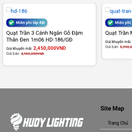
Miễn phí lắp đặt
Miễn phí 
Quạt Trần 3 Cánh Ngắn Gỗ Đậm
Quạt Trần 
Thân Đen 1m06 HD-186/GĐ
Giá khuyến mãi
Giá bán:
5,990,
2,450,000
VND
Giá khuyến mãi:
Giá bán:
4,950,000
VND
Site Map
Trang Chủ