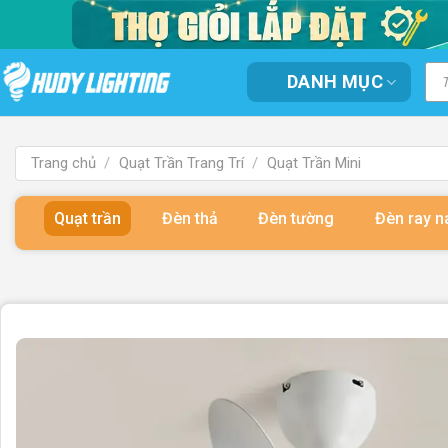
Bỏ
qua
nội
Tì
DANH MỤC
kiế
dung
sản
ph
Trang chủ
/
Quạt Trần Trang Trí
/
Quạt Trần Mini
Quạt trần
Đèn thả
Đèn tường
Đèn ray 