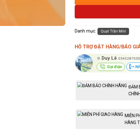
Danh mục:
Quạt Trần Mini
HỖ TRỢ ĐẶT HÀNG/BÁO GI
Duy Lê
0345287030
Gọi điện
Nh
ĐẢM 
CHÍN
MIỄN P
HÀNG T