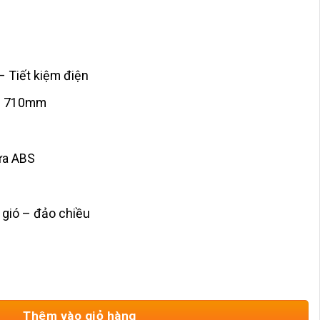
 Tiết kiệm điện
nh 710mm
ựa ABS
 gió – đảo chiều
71cm Trắng HD-962 số lượng
Thêm vào giỏ hàng