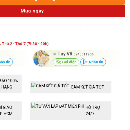
Mua ngay
Á
Thứ 2 - Thứ 7 (7h30 - 20h)
Huy Võ
0945311906
ắn tin
Gọi điện
Nhắn tin
BẢO 100%
H HÃNG
CAM KẾT GIÁ TỐT
HÍ GIAO
HỖ TRỢ
P. HCM
24/7