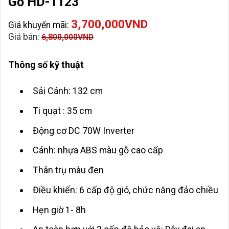
Gỗ HD-1123
3,700,000
VND
Giá khuyến mãi:
Giá bán:
6,800,000
VND
Thông số kỹ thuật
Sải Cánh: 132 cm
Ti quạt : 35 cm
Động cơ DC 70W Inverter
Cánh: nhựa ABS màu gỗ cao cấp
Thân trụ màu đen
Điều khiển: 6 cấp độ gió, chức năng đảo chiều
Hẹn giờ 1- 8h