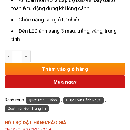
An toàn hơn với 2 cấp độ bảo vệ: Dây đai an
toàn & tự động dừng khi lỏng cánh
Chức năng tạo gió tự nhiên
Đèn LED ánh sáng 3 màu: trắng, vàng, trung
tính
Quạt Trần Đèn 5 Cánh Nhựa ABS Giả Gỗ HD-1123 số lượng
Thêm vào giỏ hàng
Mua ngay
Danh mục:
,
,
Quạt Trần 5 Cánh
Quạt Trần Cánh Nhựa
Quạt Trần Đèn Trang Trí
HỖ TRỢ ĐẶT HÀNG/BÁO GIÁ
Thứ 2 - Thứ 7 (7h30 - 20h)