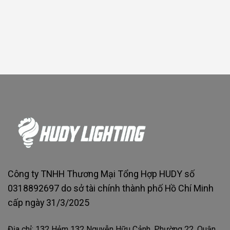
Công ty TNHH Thương Mại Tổng Hợp HUDY số
0318892697 do sở tài chính thành phố Hồ Chí Minh
cấp ngày 31/3/2025
Địa chỉ: 132 Hẻm 132 Nguyễn Hữu Cảnh, Phường 22, Quận