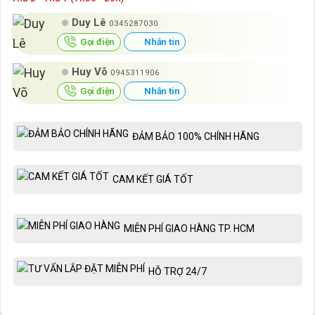
Duy Lê
0345287030
Gọi điện
Nhắn tin
Huy Võ
0945311906
Gọi điện
Nhắn tin
ĐẢM BẢO 100% CHÍNH HÃNG
CAM KẾT GIÁ TỐT
MIỄN PHÍ GIAO HÀNG TP. HCM
HỖ TRỢ 24/7