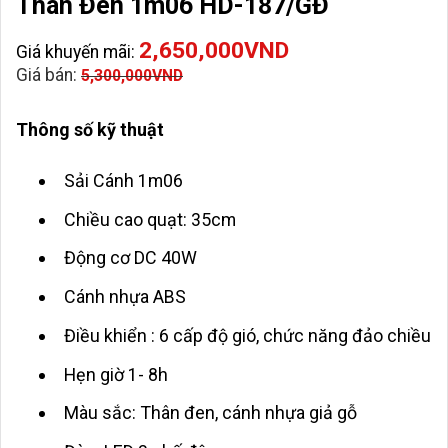
Thân Đen 1m06 HD-187/GĐ
2,650,000
VND
Giá khuyến mãi:
Giá bán:
5,300,000
VND
Thông số kỹ thuật
Sải Cánh 1m06
Chiều cao quạt: 35cm
Động cơ DC 40W
Cánh nhựa ABS
Điều khiển : 6 cấp độ gió, chức năng đảo chiều
Hẹn giờ 1- 8h
Màu sắc: Thân đen, cánh nhựa giả gỗ