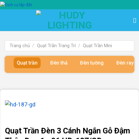
Bỏ
qua
nội
dung
Trang chủ
/
Quạt Trần Trang Trí
/
Quạt Trần Mini
Quạt trần
Đèn thả
Đèn tường
Đèn ray 
Quạt Trần Đèn 3 Cánh Ngắn Gỗ Đậm