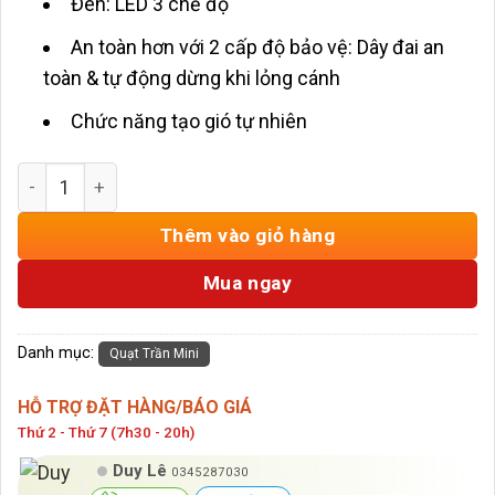
Đèn: LED 3 chế độ
An toàn hơn với 2 cấp độ bảo vệ: Dây đai an
toàn & tự động dừng khi lỏng cánh
Chức năng tạo gió tự nhiên
Quạt Trần Đèn 3 Cánh Ngắn Gỗ Đậm Thân Đen 1m06 HD-1
Thêm vào giỏ hàng
Mua ngay
Danh mục:
Quạt Trần Mini
HỖ TRỢ ĐẶT HÀNG/BÁO GIÁ
Thứ 2 - Thứ 7 (7h30 - 20h)
Duy Lê
0345287030