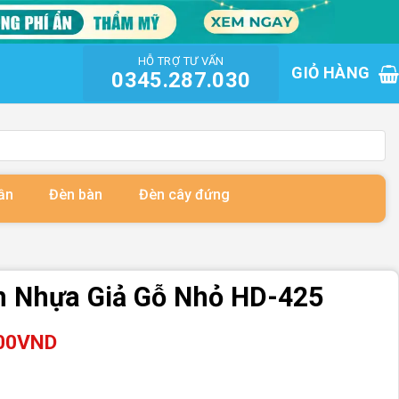
HỖ TRỢ TƯ VẤN
GIỎ HÀNG
0345.287.030
ần
Đèn bàn
Đèn cây đứng
h Nhựa Giả Gỗ Nhỏ HD-425
00
VND