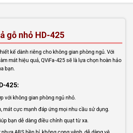
giả gỗ nhỏ HD-425
hiết kế dành riêng cho không gian phòng ngủ. Với
 làm mát hiệu quả, QViFa-425 sẽ là lựa chọn hoàn hảo
ủa bạn.
HD-425:
với không gian phòng ngủ nhỏ.
h, mát cực mạnh đáp ứng mọi nhu cầu sử dụng.
úp bạn dễ dàng điều chỉnh quạt từ xa.
 nhựa ABS bền bỉ, không cong vênh, dễ dàng vệ