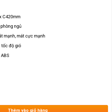
 x C420mm
: phòng ngủ
át mạnh, mát cực mạnh
 tốc độ gió
a ABS
ỗ Nhỏ HD-425 số lượng
Thêm vào giỏ hàng