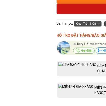
Danh mục:
,
Quạt Trần 3 Cánh
HỖ TRỢ ĐẶT HÀNG/BÁO GI
Duy Lê
0345287030
Gọi điện
Nh
ĐẢM 
CHÍN
MIỄN P
HÀNG T