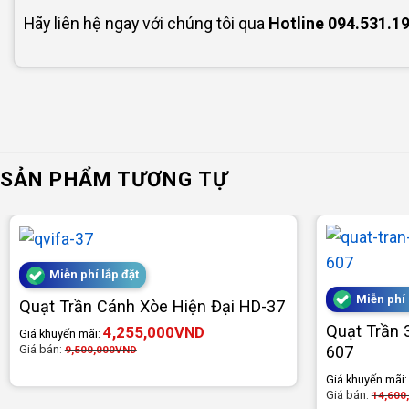
Hãy liên hệ ngay với chúng tôi qua
Hotline
094.531.1
SẢN PHẨM TƯƠNG TỰ
Miễn phí lắp đặt
Miễn phí 
Quạt Trần Cánh Xòe Hiện Đại HD-37
Quạt Trần 
4,255,000
VND
Giá khuyến mãi:
Giá bán:
607
9,500,000
VND
Giá khuyến mãi
Giá bán:
14,600