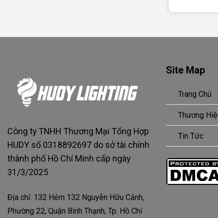
Site Map
Trang Chủ
Thương Hiệ
Công ty TNHH Thương Mại Tổng Hợp
Tin Tức
HUDY số 0318892697 do sở tài chính
thành phố Hồ Chí Minh cấp ngày
31/3/2025
Địa chỉ: 132 Hẻm 132 Nguyễn Hữu Cảnh,
Phường 22, Quận Bình Thạnh, Tp. Hồ Chí