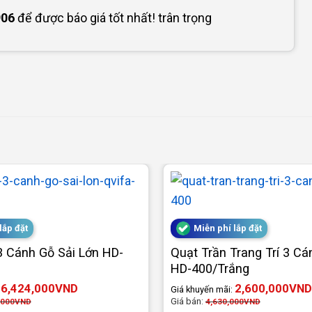
906
để được báo giá tốt nhất! trân trọng
lắp đặt
Miễn phí lắp đặt
3 Cánh Gỗ Sải Lớn HD-
Quạt Trần Trang Trí 3 Cá
HD-400/Trắng
6,424,000
VND
2,600,000
VND
:
Giá khuyến mãi:
Giá bán:
,000
VND
4,630,000
VND