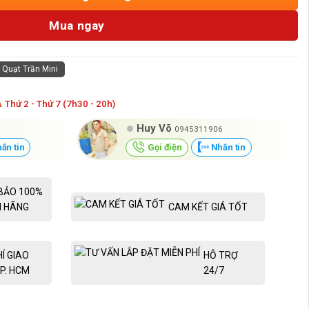
Mua ngay
Quạt Trần Mini
Á
Thứ 2 - Thứ 7 (7h30 - 20h)
Huy Võ
0945311906
ắn tin
Gọi điện
Nhắn tin
BẢO 100%
H HÃNG
CAM KẾT GIÁ TỐT
HÍ GIAO
HỖ TRỢ
P. HCM
24/7