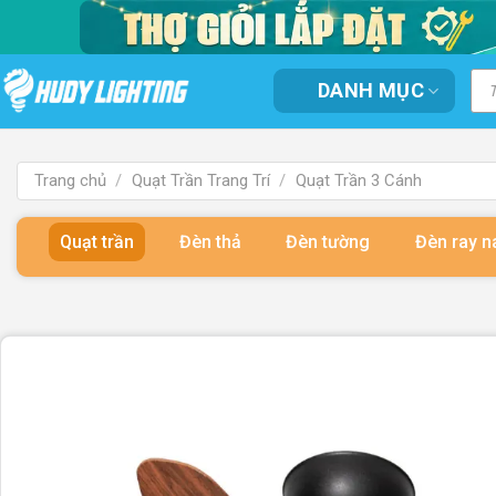
Bỏ
qua
nội
Tì
DANH MỤC
kiế
dung
sản
ph
Trang chủ
/
Quạt Trần Trang Trí
/
Quạt Trần 3 Cánh
Quạt trần
Đèn thả
Đèn tường
Đèn ray 