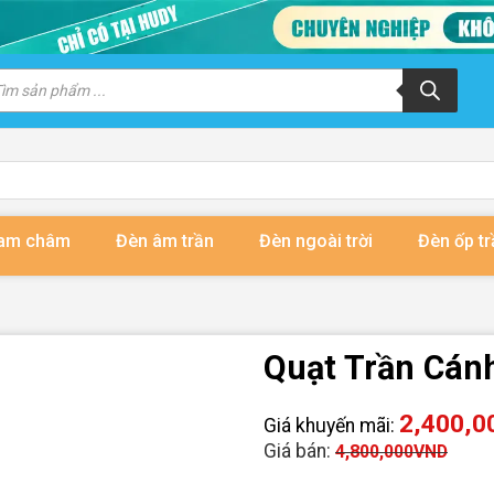
m
m
ẩm
nam châm
Đèn âm trần
Đèn ngoài trời
Đèn ốp tr
Quạt Trần Cán
2,400,0
Giá khuyến mãi:
Giá bán:
4,800,000
VND