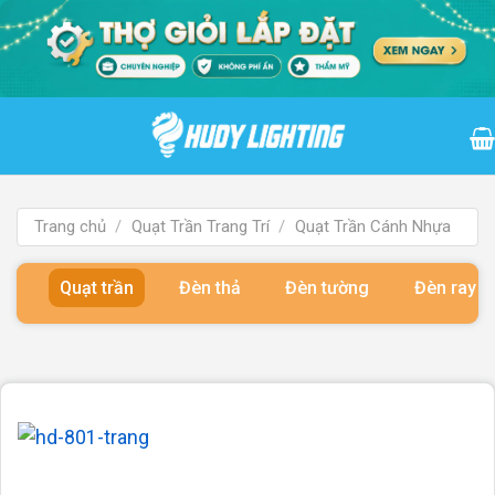
Bỏ
qua
nội
dung
Trang chủ
/
Quạt Trần Trang Trí
/
Quạt Trần Cánh Nhựa
Quạt trần
Đèn thả
Đèn tường
Đèn ray 