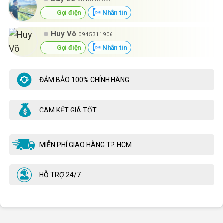
Gọi điện
Nhắn tin
Huy Võ
0945311906
Gọi điện
Nhắn tin
ĐẢM BẢO 100% CHÍNH HÃNG
CAM KẾT GIÁ TỐT
MIỄN PHÍ GIAO HÀNG TP. HCM
HỖ TRỢ 24/7