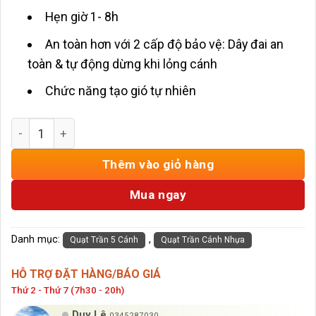
Hẹn giờ 1- 8h
An toàn hơn với 2 cấp độ bảo vệ: Dây đai an
toàn & tự động dừng khi lỏng cánh
Chức năng tạo gió tự nhiên
Quạt Trần 5 Cánh Nhựa ABS HD-801/Trắng số lượng
Thêm vào giỏ hàng
Mua ngay
Danh mục:
,
Quạt Trần 5 Cánh
Quạt Trần Cánh Nhựa
HỖ TRỢ ĐẶT HÀNG/BÁO GIÁ
Thứ 2 - Thứ 7 (7h30 - 20h)
Duy Lê
0345287030