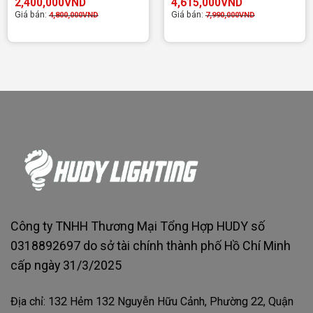
2,400,000
VND
4,615,000
VND
Giá bán:
Giá bán:
4,800,000
VND
7,990,000
VND
Công ty TNHH Thương Mại Tổng Hợp HUDY số
0318892697 do sở tài chính thành phố Hồ Chí Minh
cấp ngày 31/3/2025
Địa chỉ: 132 Hẻm 132 Nguyễn Hữu Cảnh, Phường 22, Quận