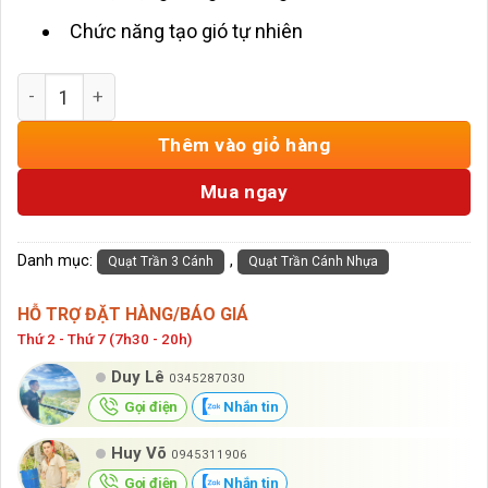
Chức năng tạo gió tự nhiên
Quạt Trần 3 Cánh Nhựa ABS Giả Gỗ HD-1311 số lượng
Thêm vào giỏ hàng
Mua ngay
Danh mục:
,
Quạt Trần 3 Cánh
Quạt Trần Cánh Nhựa
HỖ TRỢ ĐẶT HÀNG/BÁO GIÁ
Thứ 2 - Thứ 7 (7h30 - 20h)
Duy Lê
0345287030
Gọi điện
Nhắn tin
Huy Võ
0945311906
Gọi điện
Nhắn tin