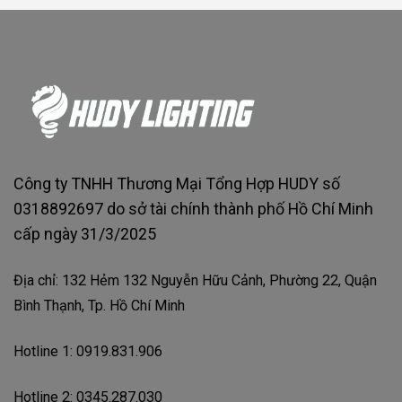
Công ty TNHH Thương Mại Tổng Hợp HUDY số
0318892697 do sở tài chính thành phố Hồ Chí Minh
cấp ngày 31/3/2025
Địa chỉ: 132 Hẻm 132 Nguyễn Hữu Cảnh, Phường 22, Quận
Bình Thạnh, Tp. Hồ Chí Minh
Hotline 1: 0919.831.906
Hotline 2: 0345.287.030