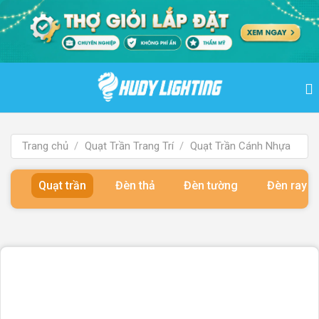
Bỏ
qua
nội
dung
Trang chủ
/
Quạt Trần Trang Trí
/
Quạt Trần Cánh Nhựa
Quạt trần
Đèn thả
Đèn tường
Đèn ray 