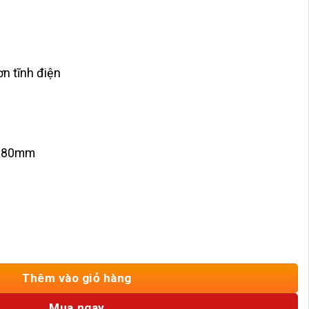
ơn tĩnh điện
5x80mm
 6 Tia HD-VNT8101 số lượng
Thêm vào giỏ hàng
Mua ngay