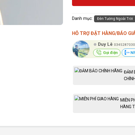
Danh mục:
Đèn Tường Ngoài Trời
HỖ TRỢ ĐẶT HÀNG/BÁO GI
Duy Lê
0345287030
Gọi điện
Nh
ĐẢM 
CHÍN
MIỄN P
HÀNG T