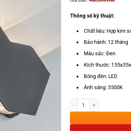
480,000
VND
Thông số kỹ thuật:
Chất liệu: Hợp kim s
Bảo hành: 12 tháng
Màu sắc: Đen
Kích thước: 155x3
Bóng đèn: LED
Ánh sáng: 3500K
Đèn Vách Tường Ngoài Trời