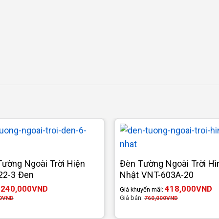
ường Ngoài Trời Hiện
Đèn Tường Ngoài Trời Hì
22-3 Đen
Nhật VNT-603A-20
240,000
VND
418,000
VND
:
Giá khuyến mãi:
Giá bán:
0
VND
760,000
VND