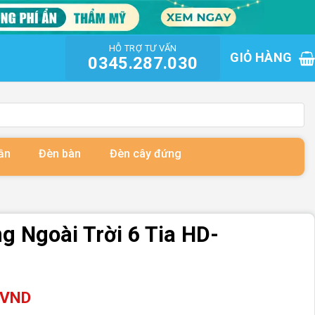
HỖ TRỢ TƯ VẤN
GIỎ HÀNG
0345.287.030
ần
Đèn bàn
Đèn cây đứng
 Ngoài Trời 6 Tia HD-
VND