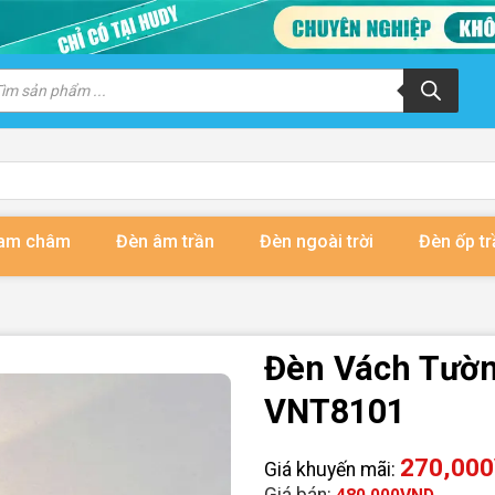
m
m
ẩm
nam châm
Đèn âm trần
Đèn ngoài trời
Đèn ốp tr
Đèn Vách Tường
VNT8101
270,000
Giá khuyến mãi:
Giá bán: