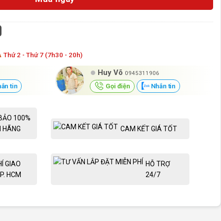
Á
Thứ 2 - Thứ 7 (7h30 - 20h)
Huy Võ
0945311906
ắn tin
Gọi điện
Nhắn tin
BẢO 100%
H HÃNG
CAM KẾT GIÁ TỐT
HÍ GIAO
HỖ TRỢ
P. HCM
24/7