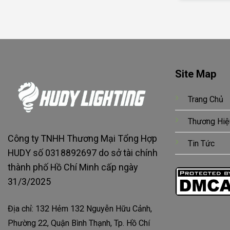
Site Map
Trang Chủ
Thương Hiệ
Công ty TNHH Thương Mại Tổng Hợp
Tin Tức
HUDY số 0318892697 do sở tài chính
thành phố Hồ Chí Minh cấp ngày
31/3/2025
Địa chỉ: 132 Hẻm 132 Nguyễn Hữu Cảnh,
Phường 22, Quận Bình Thạnh, Tp. Hồ Chí