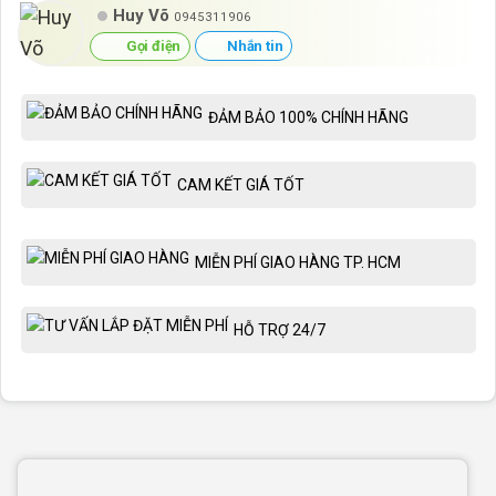
Huy Võ
0945311906
Gọi điện
Nhắn tin
ĐẢM BẢO 100% CHÍNH HÃNG
CAM KẾT GIÁ TỐT
MIỄN PHÍ GIAO HÀNG TP. HCM
HỖ TRỢ 24/7