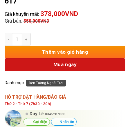
617
378,000
VND
Giá khuyến mãi:
Giá bán:
550,000
VND
Đèn Tường Ngoài Trời Hình Trụ VNT-617 số lượng
Thêm vào giỏ hàng
Mua ngay
Danh mục:
Đèn Tường Ngoài Trời
HỖ TRỢ ĐẶT HÀNG/BÁO GIÁ
Thứ 2 - Thứ 7 (7h30 - 20h)
Duy Lê
0345287030
Gọi điện
Nhắn tin