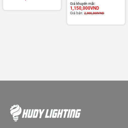
Giá khuyến mãi:
1,150,000
VND
Giá bán:
2,000,000
VND