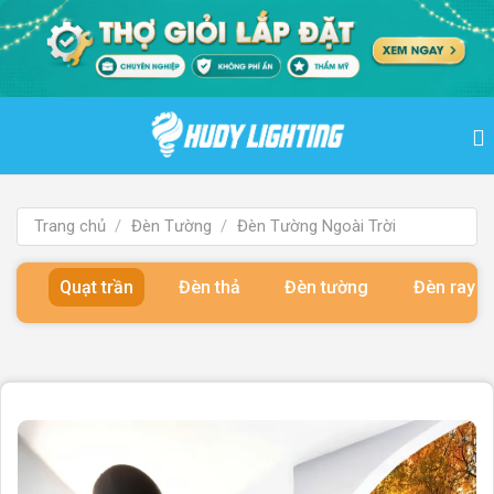
Bỏ
qua
nội
dung
Trang chủ
/
Đèn Tường
/
Đèn Tường Ngoài Trời
Quạt trần
Đèn thả
Đèn tường
Đèn ray 