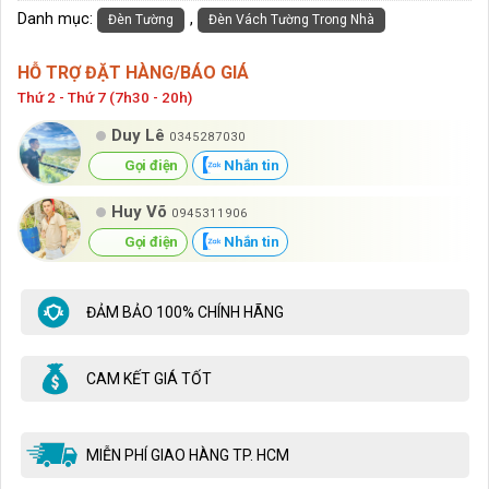
Danh mục:
,
Đèn Tường
Đèn Vách Tường Trong Nhà
HỖ TRỢ ĐẶT HÀNG/BÁO GIÁ
Thứ 2 - Thứ 7 (7h30 - 20h)
Duy Lê
0345287030
Gọi điện
Nhắn tin
Huy Võ
0945311906
Gọi điện
Nhắn tin
ĐẢM BẢO 100% CHÍNH HÃNG
CAM KẾT GIÁ TỐT
MIỄN PHÍ GIAO HÀNG TP. HCM