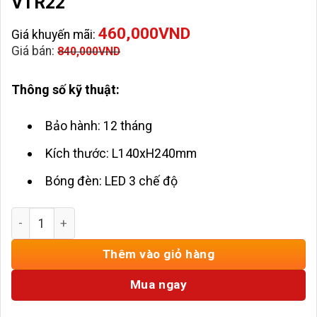
VTR22
460,000
VND
Giá khuyến mãi:
Giá bán:
840,000
VND
Thông số kỹ thuật:
Bảo hành: 12 tháng
Kích thước: L140xH240mm
Bóng đèn: LED 3 chế độ
Đèn Tường Decor Hiện Đại HD-VTR22 số lượng
Thêm vào giỏ hàng
Mua ngay