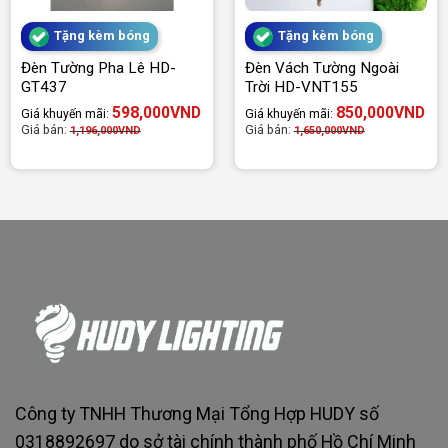
Tặng kèm bóng
Tặng kèm bóng
Đèn Tường Pha Lê HD-
Đèn Vách Tường Ngoài
GT437
Trời HD-VNT155
598,000
VND
850,000
VND
Giá khuyến mãi:
Giá khuyến mãi:
Giá bán:
Giá bán:
1,196,000
VND
1,650,000
VND
Công ty TNHH Thương Mại Tổng Hợp HUDY số
0318892697 do sở tài chính thành phố Hồ Chí Minh