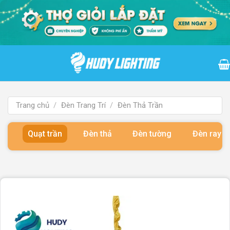
Bỏ
qua
nội
dung
Trang chủ
/
Đèn Trang Trí
/
Đèn Thả Trần
Quạt trần
Đèn thả
Đèn tường
Đèn ray 