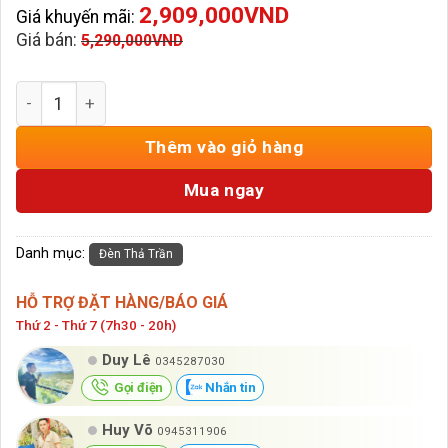
2,909,000
VND
Giá khuyến mãi:
Giá bán:
5,290,000
VND
Đèn Thả Xi Mạ Đồng THD-01-21 số lượng
Thêm vào giỏ hàng
Mua ngay
Danh mục:
Đèn Thả Trần
HỖ TRỢ ĐẶT HÀNG/BÁO GIÁ
Thứ 2 - Thứ 7 (7h30 - 20h)
Duy Lê
0345287030
Gọi điện
Nhắn tin
Huy Võ
0945311906