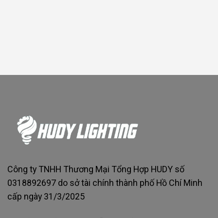
Công ty TNHH Thương Mại Tổng Hợp HUDY số
0318892697 do sở tài chính thành phố Hồ Chí Minh
cấp ngày 31/3/2025