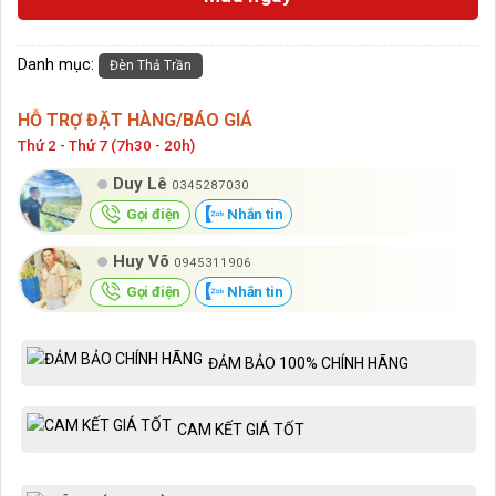
Danh mục:
Đèn Thả Trần
HỖ TRỢ ĐẶT HÀNG/BÁO GIÁ
Thứ 2 - Thứ 7 (7h30 - 20h)
Duy Lê
0345287030
Gọi điện
Nhắn tin
Huy Võ
0945311906
Gọi điện
Nhắn tin
ĐẢM BẢO 100% CHÍNH HÃNG
CAM KẾT GIÁ TỐT