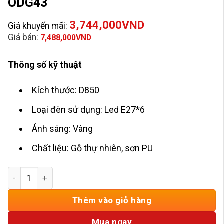
ODG43
3,744,000
VND
Giá khuyến mãi:
Giá bán:
7,488,000
VND
Thông số kỹ thuật
Kích thước: D850
Loại đèn sử dụng: Led E27*6
Ánh sáng: Vàng
Chất liệu: Gỗ thự nhiên, sơn PU
Đèn Thả Trần Phòng Thờ Gỗ HD-ODG43 số lượng
Thêm vào giỏ hàng
Mua ngay