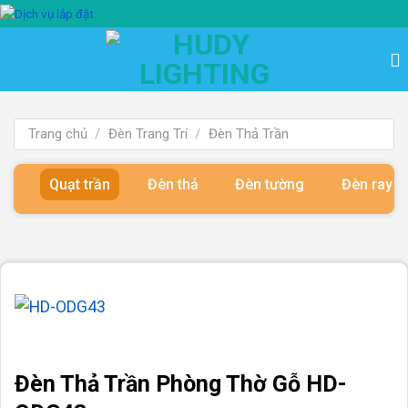
Bỏ
qua
nội
dung
Trang chủ
/
Đèn Trang Trí
/
Đèn Thả Trần
Quạt trần
Đèn thả
Đèn tường
Đèn ray 
Đèn Thả Trần Phòng Thờ Gỗ HD-