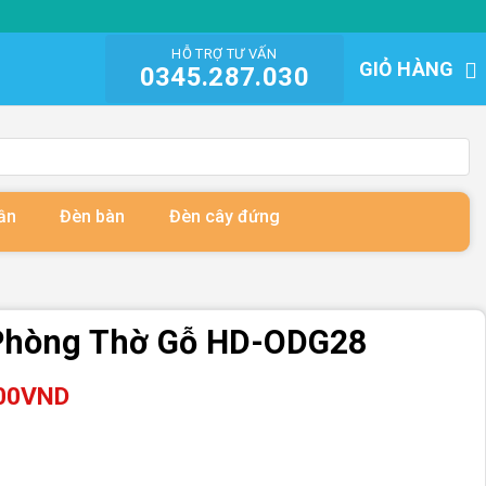
HỖ TRỢ TƯ VẤN
GIỎ HÀNG
0345.287.030
ần
Đèn bàn
Đèn cây đứng
 Phòng Thờ Gỗ HD-ODG28
00
VND