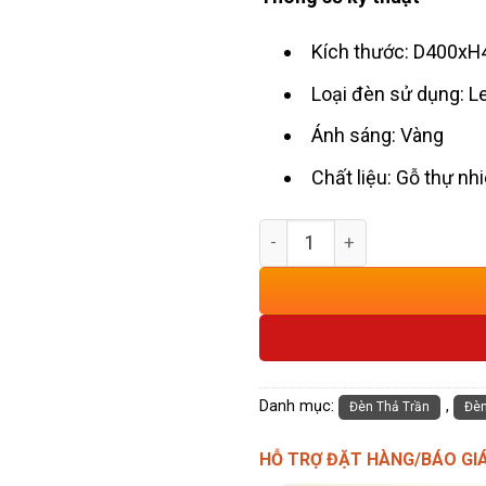
Kích thước: D400xH
Loại đèn sử dụng: L
Ánh sáng: Vàng
Chất liệu: Gỗ thự nh
Đèn Thả Trần Phòng Thờ G
Danh mục:
,
Đèn Thả Trần
Đèn
HỖ TRỢ ĐẶT HÀNG/BÁO GI