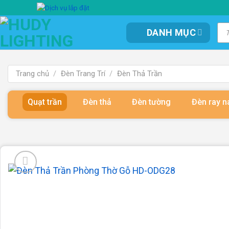
Bỏ
qua
Tì
DANH MỤC
kiế
nội
sản
dung
ph
Trang chủ
/
Đèn Trang Trí
/
Đèn Thả Trần
Quạt trần
Đèn thả
Đèn tường
Đèn ray 