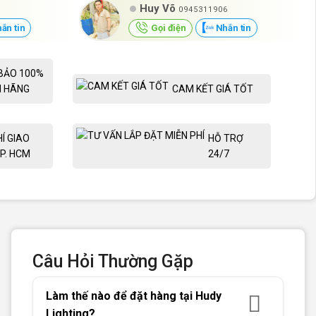
Huy Võ
0945311906
ắn tin
Gọi điện
Nhắn tin
BẢO 100%
H HÃNG
CAM KẾT GIÁ TỐT
HÍ GIAO
HỖ TRỢ
P. HCM
24/7
Câu Hỏi Thường Gặp
Làm thế nào để đặt hàng tại Hudy
Lighting?