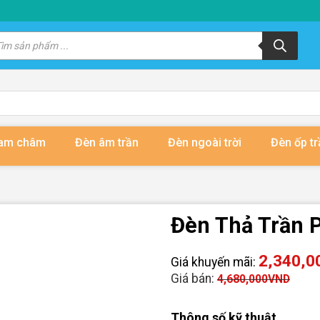
m
m
ẩm
nam châm
Đèn âm trần
Đèn ngoài trời
Đèn ốp tr
Đèn Thả Trần
2,340,0
Giá khuyến mãi:
Giá bán:
4,680,000
VND
Thông số kỹ thuật