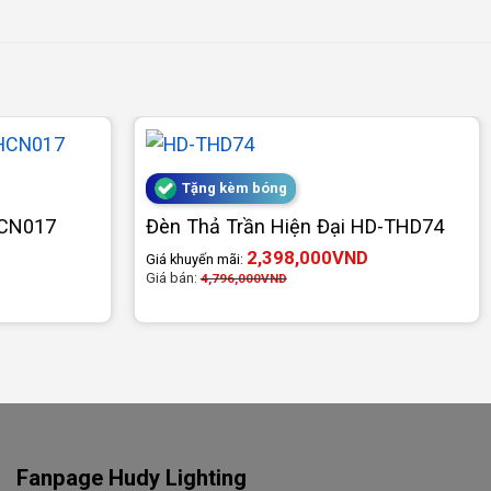
Tặng kèm bóng
HCN017
Đèn Thả Trần Hiện Đại HD-THD74
2,398,000
VND
Giá khuyến mãi:
Giá bán:
4,796,000
VND
Fanpage Hudy Lighting