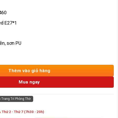
460
ed E27*1
iên, sơn PU
ỗ HD-ODG28 số lượng
Thêm vào giỏ hàng
Mua ngay
 Trang Trí Phòng Thờ
Á
Thứ 2 - Thứ 7 (7h30 - 20h)