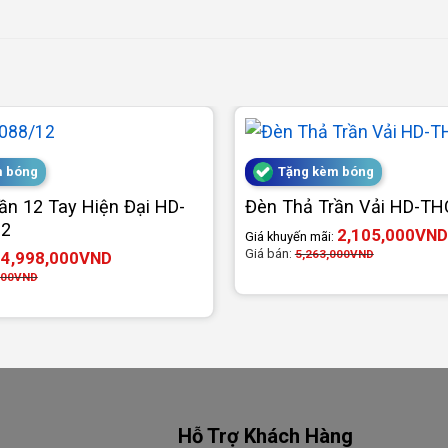
m bóng
Tặng kèm bóng
ần 12 Tay Hiện Đại HD-
Đèn Thả Trần Vải HD-T
12
2,105,000
VND
Giá khuyến mãi:
Giá bán:
5,263,000
VND
4,998,000
VND
:
000
VND
Hỗ Trợ Khách Hàng