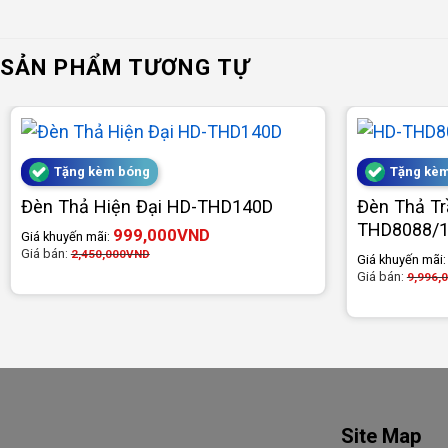
SẢN PHẨM TƯƠNG TỰ
Tặng kèm bóng
Tặng kè
Đèn Thả Hiện Đại HD-THD140D
Đèn Thả Tr
THD8088/
999,000
VND
Giá khuyến mãi:
Giá bán:
2,450,000
VND
Giá khuyến mãi
Giá bán:
9,996,
Site Map