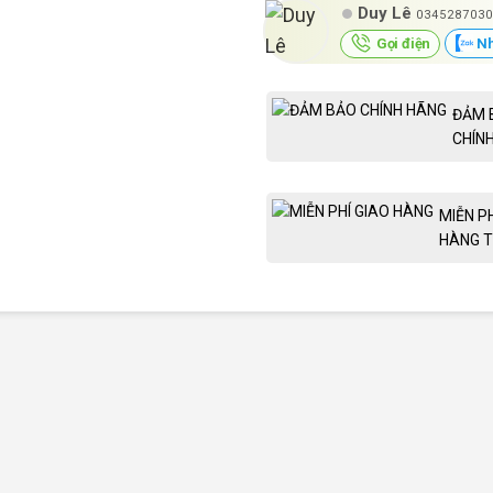
Duy Lê
0345287030
Gọi điện
Nh
ĐẢM 
CHÍN
MIỄN P
HÀNG T