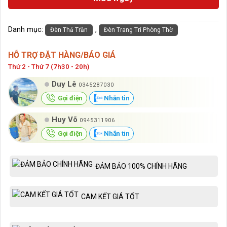
Danh mục:
,
Đèn Thả Trần
Đèn Trang Trí Phòng Thờ
HỖ TRỢ ĐẶT HÀNG/BÁO GIÁ
Thứ 2 - Thứ 7 (7h30 - 20h)
Duy Lê
0345287030
Gọi điện
Nhắn tin
Huy Võ
0945311906
Gọi điện
Nhắn tin
ĐẢM BẢO 100% CHÍNH HÃNG
CAM KẾT GIÁ TỐT