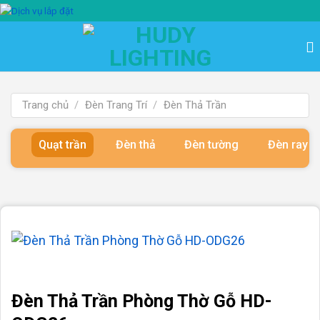
Bỏ
qua
nội
dung
Trang chủ
/
Đèn Trang Trí
/
Đèn Thả Trần
Quạt trần
Đèn thả
Đèn tường
Đèn ray 
Đèn Thả Trần Phòng Thờ Gỗ HD-