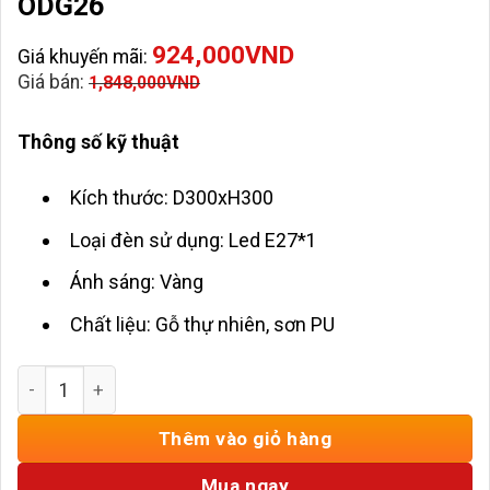
ODG26
924,000
VND
Giá khuyến mãi:
Giá bán:
1,848,000
VND
Thông số kỹ thuật
Kích thước: D300xH300
Loại đèn sử dụng: Led E27*1
Ánh sáng: Vàng
Chất liệu: Gỗ thự nhiên, sơn PU
Đèn Thả Trần Phòng Thờ Gỗ HD-ODG26 số lượng
Thêm vào giỏ hàng
Mua ngay