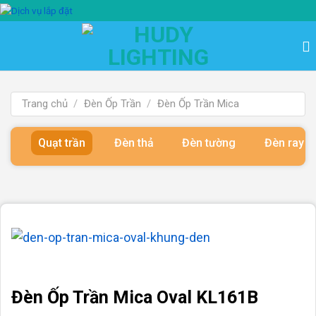
Bỏ
qua
nội
dung
Trang chủ
/
Đèn Ốp Trần
/
Đèn Ốp Trần Mica
Quạt trần
Đèn thả
Đèn tường
Đèn ray 
Đèn Ốp Trần Mica Oval KL161B