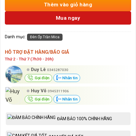
Thêm vào giỏ hàng
Mua ngay
Danh mục:
Đèn Ốp Trần Mica
HỖ TRỢ ĐẶT HÀNG/BÁO GIÁ
Thứ 2 - Thứ 7 (7h30 - 20h)
Duy Lê
0345287030
Gọi điện
Nhắn tin
Huy Võ
0945311906
Gọi điện
Nhắn tin
ĐẢM BẢO 100% CHÍNH HÃNG