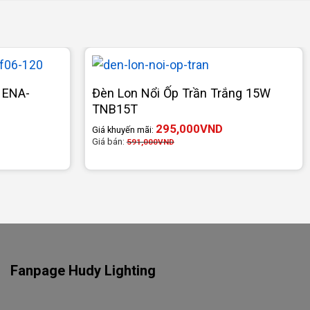
 ENA-
Đèn Lon Nổi Ốp Trần Trắng 15W
TNB15T
295,000
VND
Giá khuyến mãi:
Giá bán:
591,000
VND
Fanpage Hudy Lighting