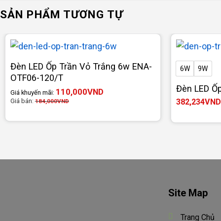
SẢN PHẨM TƯƠNG TỰ
Đèn LED Ốp Trần Vỏ Trắng 6w ENA-
6W
9W
OTF06-120/T
Đèn LED Ốp
110,000
VND
Giá khuyến mãi:
Giá bán:
382,234
VND
184,000
VND
Site Map
Trang Chủ