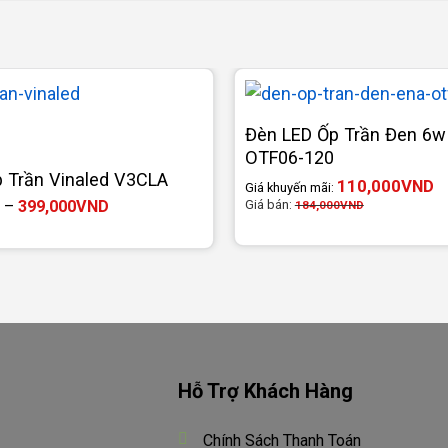
Đèn LED Ốp Trần Đen 6w
OTF06-120
 Trần Vinaled V3CLA
110,000
VND
Giá khuyến mãi:
Khoảng
Giá bán:
–
399,000
VND
184,000
VND
giá:
từ
382,234VND
đến
399,000VND
Hỗ Trợ Khách Hàng
Chính Sách Thanh Toán