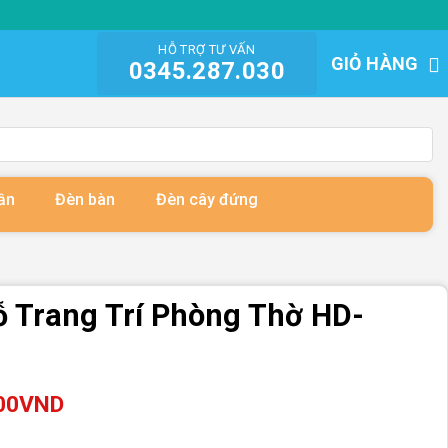
HỖ TRỢ TƯ VẤN
GIỎ HÀNG
0345.287.030
ần
Đèn bàn
Đèn cây đứng
ỗ Trang Trí Phòng Thờ HD-
00
VND