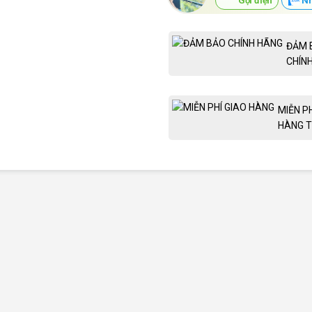
Gọi điện
Nh
ĐẢM 
CHÍN
MIỄN P
HÀNG T