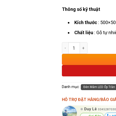
Thông số kỹ thuật
Kích thước
: 500×5
Chất liệu
: Gỗ tự nhi
Đèn Ốp Trần Gỗ Trang Trí 
Danh mục:
Đèn Mâm LED Ốp Trần
HỖ TRỢ ĐẶT HÀNG/BÁO GI
Duy Lê
0345287030