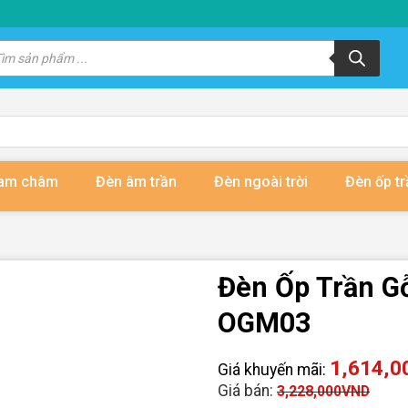
m
m
ẩm
nam châm
Đèn âm trần
Đèn ngoài trời
Đèn ốp tr
Đèn Ốp Trần G
OGM03
1,614,0
Giá khuyến mãi:
Giá bán:
3,228,000
VND