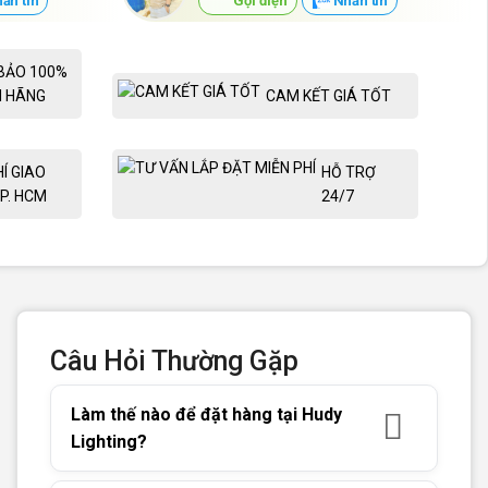
ắn tin
Gọi điện
Nhắn tin
BẢO 100%
H HÃNG
CAM KẾT GIÁ TỐT
HÍ GIAO
HỖ TRỢ
P. HCM
24/7
Câu Hỏi Thường Gặp
Làm thế nào để đặt hàng tại Hudy
Lighting?