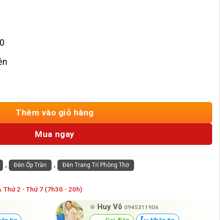
00
ên
Phòng Thờ HD-OGM03 số lượng
Thêm vào giỏ hàng
Mua ngay
,
,
Đèn Ốp Trần
Đèn Trang Trí Phòng Thờ
Á
Thứ 2 - Thứ 7 (7h30 - 20h)
Huy Võ
0945311906