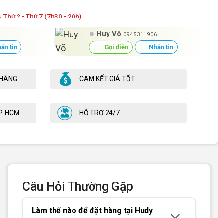
Á
Thứ 2 - Thứ 7 (7h30 - 20h)
Huy Võ
0945311906
ắn tin
Gọi điện
Nhắn tin
 HÃNG
CAM KẾT GIÁ TỐT
P. HCM
HỖ TRỢ 24/7
Câu Hỏi Thường Gặp
Làm thế nào để đặt hàng tại Hudy