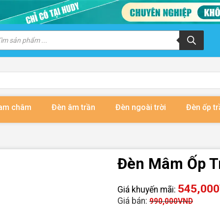
m
m
ẩm
nam châm
Đèn âm trần
Đèn ngoài trời
Đèn ốp tr
Đèn Mâm Ốp T
545,000
Giá khuyến mãi:
Giá bán:
990,000
VND