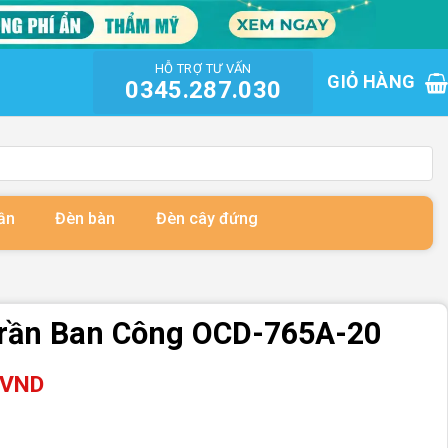
HỖ TRỢ TƯ VẤN
GIỎ HÀNG
0345.287.030
ần
Đèn bàn
Đèn cây đứng
rần Ban Công OCD-765A-20
VND