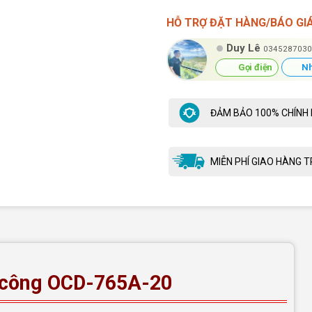
HỖ TRỢ ĐẶT HÀNG/BÁO GI
Duy Lê
0345287030
Gọi điện
Nh
ĐẢM BẢO 100% CHÍNH
MIỄN PHÍ GIAO HÀNG T
n công OCD-765A-20