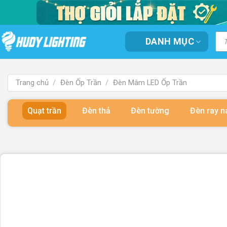
Bỏ
qua
nội
Tì
DANH MỤC
kiế
dung
sản
ph
Trang chủ
/
Đèn Ốp Trần
/
Đèn Mâm LED Ốp Trần
Quạt trần
Đèn thả
Đèn tường
Đèn ray 