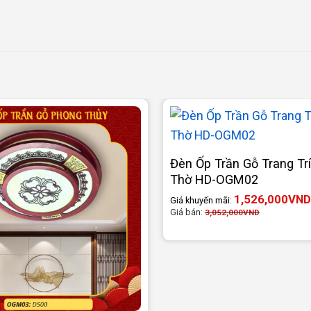
Đèn Ốp Trần Gỗ Trang Tr
Thờ HD-OGM02
1,526,000
VND
Giá khuyến mãi:
Giá bán:
3,052,000
VND