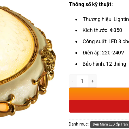
Thông số kỹ thuật:
Thương hiệu: Light
Kích thước: Φ350
Công suất: LED 3 chế
Điện áp: 220-240V
Bảo hành: 12 tháng
Đèn Mâm Ốp Trần Ban Công
Danh mục:
Đèn Mâm LED Ốp Trần