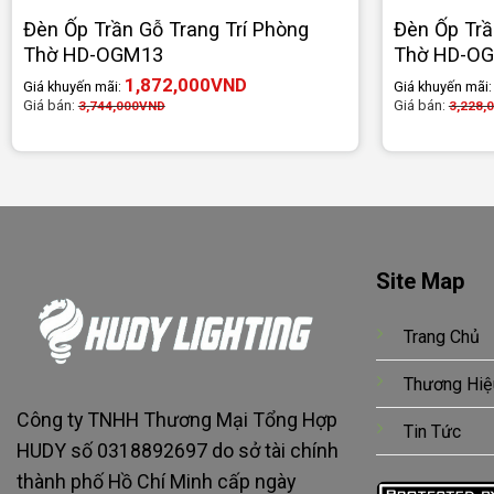
Đèn Ốp Trần Gỗ Trang Trí Phòng
Đèn Ốp Trầ
Thờ HD-OGM13
Thờ HD-O
1,872,000
VND
Giá khuyến mãi:
Giá khuyến mãi
Giá bán:
Giá bán:
3,744,000
VND
3,228,
Site Map
Trang Chủ
Thương Hiệ
Công ty TNHH Thương Mại Tổng Hợp
Tin Tức
HUDY số 0318892697 do sở tài chính
thành phố Hồ Chí Minh cấp ngày