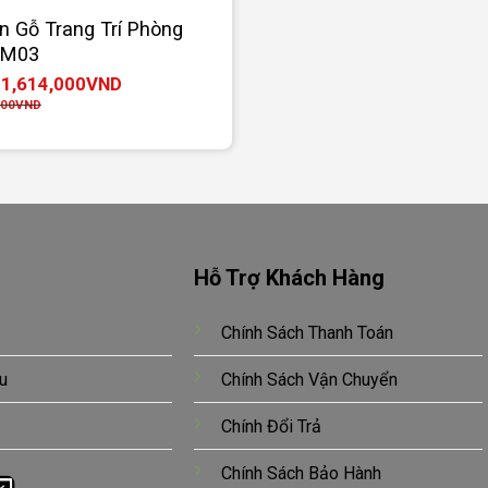
n Gỗ Trang Trí Phòng
GM03
1,614,000
VND
:
000
VND
Hỗ Trợ Khách Hàng
Chính Sách Thanh Toán
u
Chính Sách Vận Chuyển
Chính Đổi Trả
Chính Sách Bảo Hành