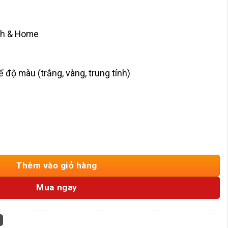
inh & Home
 độ màu (trắng, vàng, trung tính)
 OCD-765A-20 số lượng
Thêm vào giỏ hàng
Mua ngay