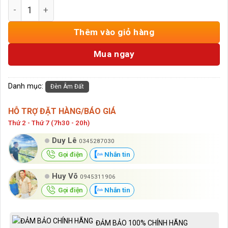
Đèn LED Âm Sàn Euroto 10W AS-07 số lượng
Thêm vào giỏ hàng
Mua ngay
Danh mục:
Đèn Âm Đất
HỖ TRỢ ĐẶT HÀNG/BÁO GIÁ
Thứ 2 - Thứ 7 (7h30 - 20h)
Duy Lê
0345287030
Gọi điện
Nhắn tin
Huy Võ
0945311906
Gọi điện
Nhắn tin
ĐẢM BẢO 100% CHÍNH HÃNG