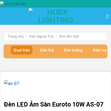
Bỏ
qua
nội
dung
Trang chủ
/
Đèn Ngoài Trời
/
Đèn Âm Đất
Quạt trần
Đèn thả
Đèn tường
Đèn ray 
Đèn LED Âm Sàn Euroto 10W AS-07