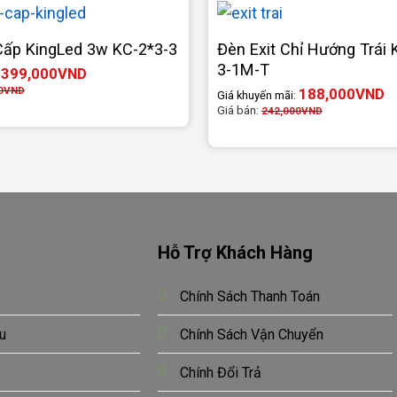
ấp KingLed 3w KC-2*3-3
Đèn Exit Chỉ Hướng Trái 
3-1M-T
399,000
VND
:
0
VND
188,000
VND
Giá khuyến mãi:
Giá bán:
242,000
VND
Hỗ Trợ Khách Hàng
Chính Sách Thanh Toán
u
Chính Sách Vận Chuyển
Chính Đổi Trả