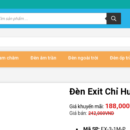
m
m
ẩm
nam châm
Đèn âm trần
Đèn ngoài trời
Đèn ốp tr
Đèn Exit Chỉ H
188,000
Giá khuyến mãi:
Giá bán:
242,000
VND
Mã SP:
EX-3-1M-P