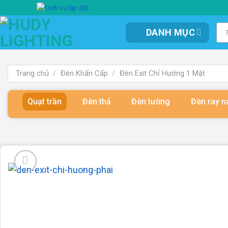
Bỏ
qua
Tì
DANH MỤC
kiế
nội
sản
dung
ph
Trang chủ
/
Đèn Khẩn Cấp
/
Đèn Exit Chỉ Hướng 1 Mặt
Quạt trần
Đèn thả
Đèn tường
Đèn ray 