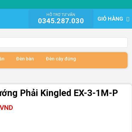
HỖ TRỢ TƯ VẤN
GIỎ HÀNG
0345.287.030
ần
Đèn bàn
Đèn cây đứng
ướng Phải Kingled EX-3-1M-P
VND