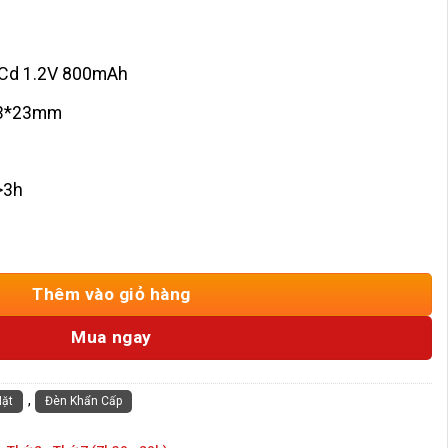
-Cd 1.2V 800mAh
3*23mm
>3h
ngled EX-3-1M-P số lượng
Thêm vào giỏ hàng
Mua ngay
,
Mặt
Đèn Khẩn Cấp