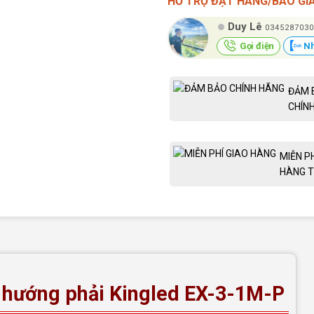
HỖ TRỢ ĐẶT HÀNG/BÁO GI
Duy Lê
0345287030
Gọi điện
Nh
ĐẢM 
CHÍN
MIỄN P
HÀNG T
ỉ hướng phải Kingled EX-3-1M-P