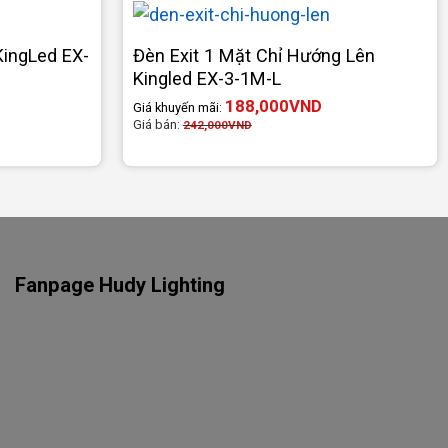
KingLed EX-
Đèn Exit 1 Mặt Chỉ Hướng Lên
Kingled EX-3-1M-L
188,000
VND
Giá khuyến mãi:
Giá bán:
242,000
VND
Fanpage Hudy Lighting