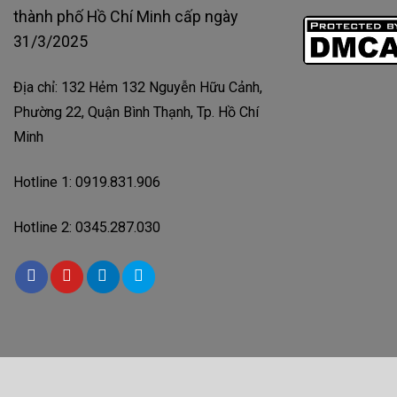
thành phố Hồ Chí Minh cấp ngày
31/3/2025
Địa chỉ: 132 Hẻm 132 Nguyễn Hữu Cảnh,
Phường 22, Quận Bình Thạnh, Tp. Hồ Chí
Minh
Hotline 1: 0919.831.906
Hotline 2: 0345.287.030