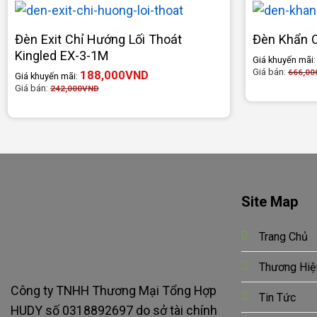
Đèn Exit Chỉ Hướng Lối Thoát
Đèn Khẩn C
Kingled EX-3-1M
Giá khuyến mãi
Giá bán:
666,00
188,000
VND
Giá khuyến mãi:
Giá bán:
242,000
VND
Site Map
Trang Chủ
Thương Hiệ
Công ty TNHH Thương Mại Tổng Hợp
Tin Tức
HUDY số 0318892697 do sở tài chính