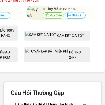
Á
Thứ 2 - Thứ 7 (7h30 - 20h)
Huy Võ
0945311906
ắn tin
Gọi điện
Nhắn tin
BẢO 100%
H HÃNG
CAM KẾT GIÁ TỐT
HÍ GIAO
HỖ TRỢ
P. HCM
24/7
Câu Hỏi Thường Gặp
Làm thế nào để đặt hàng tại Hudy