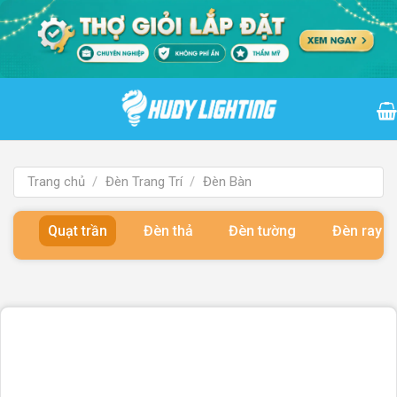
Bỏ
qua
nội
dung
Trang chủ
/
Đèn Trang Trí
/
Đèn Bàn
Quạt trần
Đèn thả
Đèn tường
Đèn ray 