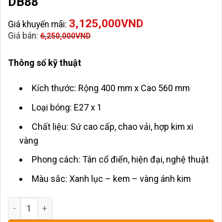
DB88
3,125,000
VND
Giá khuyến mãi:
Giá bán:
6,250,000
VND
Thông số kỹ thuật
Kích thước: Rộng 400 mm x Cao 560 mm
Loại bóng: E27 x 1
Chất liệu: Sứ cao cấp, chao vải, hợp kim xi
vàng
Phong cách: Tân cổ điển, hiện đại, nghệ thuật
Màu sắc: Xanh lục – kem – vàng ánh kim
Đèn Bàn Trang Trí Phòng Ngủ HD-DB88 số lượng