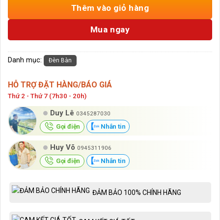
Thêm vào giỏ hàng
Mua ngay
Danh mục:
Đèn Bàn
HỖ TRỢ ĐẶT HÀNG/BÁO GIÁ
Thứ 2 - Thứ 7 (7h30 - 20h)
Duy Lê
0345287030
Gọi điện
Nhắn tin
Huy Võ
0945311906
Gọi điện
Nhắn tin
ĐẢM BẢO 100% CHÍNH HÃNG