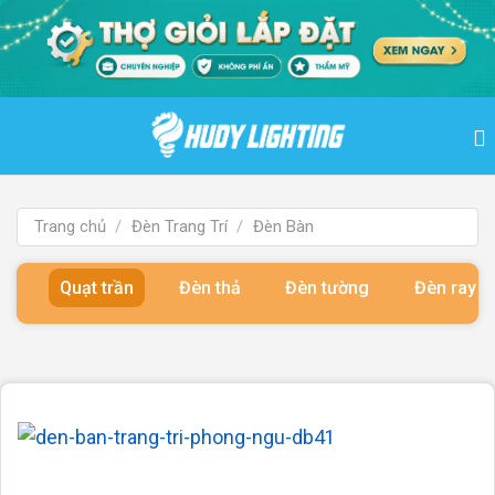
Bỏ
qua
nội
dung
Trang chủ
/
Đèn Trang Trí
/
Đèn Bàn
Quạt trần
Đèn thả
Đèn tường
Đèn ray 