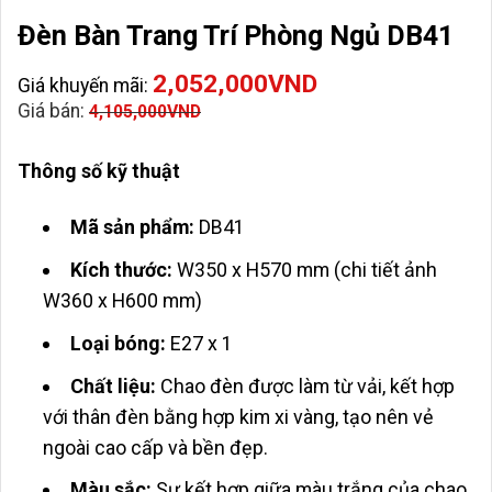
Đèn Bàn Trang Trí Phòng Ngủ DB41
2,052,000
VND
Giá khuyến mãi:
Giá bán:
4,105,000
VND
Thông số kỹ thuật
Mã sản phẩm:
DB41
Kích thước:
W350 x H570 mm (chi tiết ảnh
W360 x H600 mm)
Loại bóng:
E27 x 1
Chất liệu:
Chao đèn được làm từ vải, kết hợp
với thân đèn bằng hợp kim xi vàng, tạo nên vẻ
ngoài cao cấp và bền đẹp.
Màu sắc:
Sự kết hợp giữa màu trắng của chao