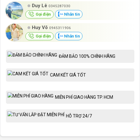
Duy Lê
0345287030
Gọi điện
Nhắn tin
Huy Võ
0945311906
Gọi điện
Nhắn tin
ĐẢM BẢO 100% CHÍNH HÃNG
CAM KẾT GIÁ TỐT
MIỄN PHÍ GIAO HÀNG TP. HCM
HỖ TRỢ 24/7