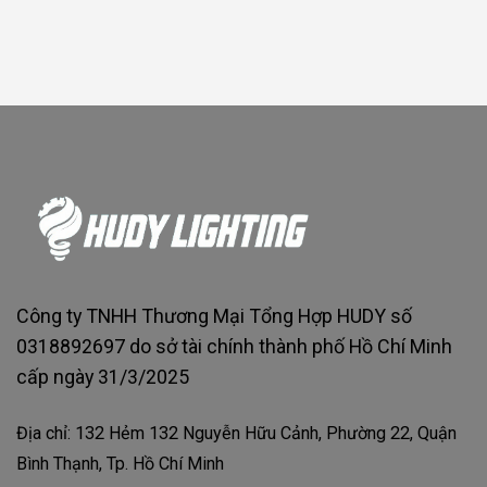
Công ty TNHH Thương Mại Tổng Hợp HUDY số
0318892697 do sở tài chính thành phố Hồ Chí Minh
cấp ngày 31/3/2025
Địa chỉ: 132 Hẻm 132 Nguyễn Hữu Cảnh, Phường 22, Quận
Bình Thạnh, Tp. Hồ Chí Minh