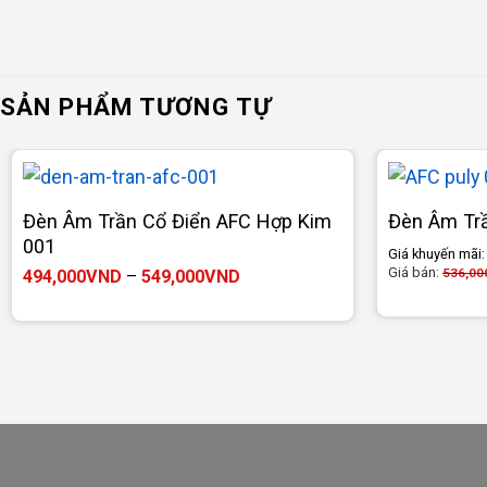
SẢN PHẨM TƯƠNG TỰ
Đèn Âm Trần Cổ Điển AFC Hợp Kim
Đèn Âm Trầ
001
Giá khuyến mãi
Giá bán:
Khoảng
536,00
494,000
VND
–
549,000
VND
giá:
từ
494,000VND
đến
549,000VND