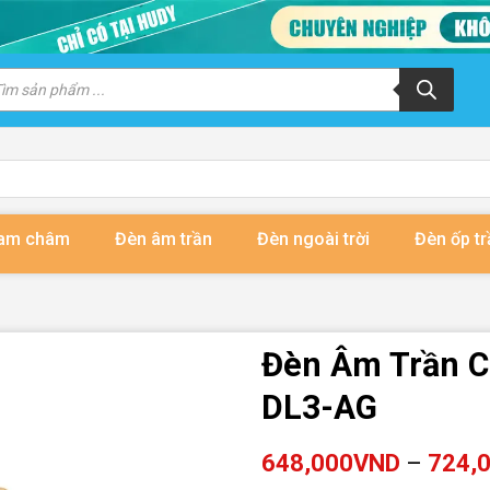
m
m
ẩm
nam châm
Đèn âm trần
Đèn ngoài trời
Đèn ốp tr
Đèn Âm Trần C
DL3-AG
648,000
VND
–
724,