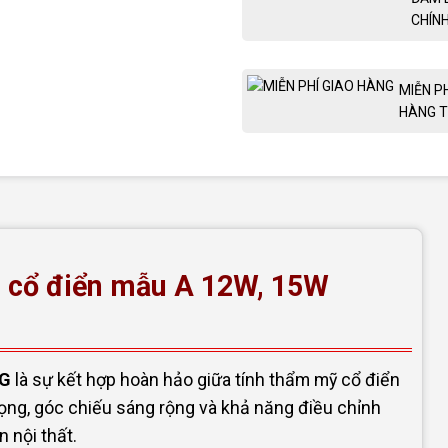
CHÍN
MIỄN P
HÀNG T
n cổ điển mẫu A 12W, 15W
AG
là sự kết hợp hoàn hảo giữa tính thẩm mỹ cổ điển
rọng, góc chiếu sáng rộng và khả năng điều chỉnh
n nội thất.