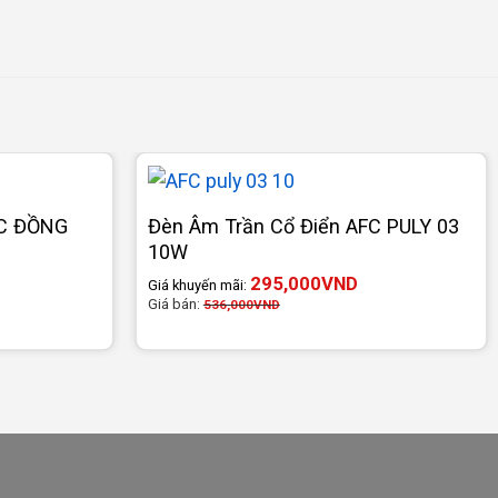
FC ĐỒNG
Đèn Âm Trần Cổ Điển AFC PULY 03
10W
295,000
VND
Giá khuyến mãi:
Giá bán:
536,000
VND