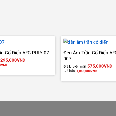
n Cổ Điển AFC PULY 07
Đèn Âm Trần Cổ Điển A
007
295,000
VND
:
0
VND
575,000
VND
Giá khuyến mãi:
Giá bán:
1,048,000
VND