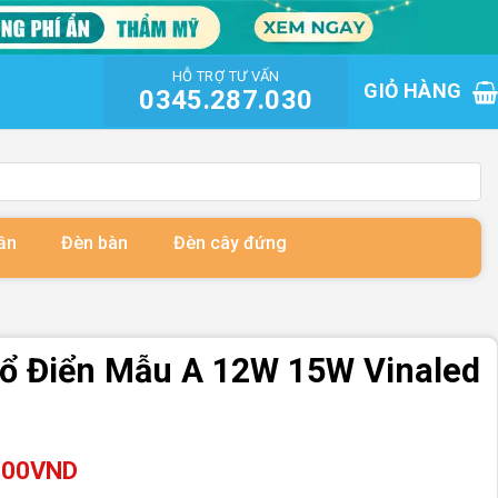
HỖ TRỢ TƯ VẤN
GIỎ HÀNG
0345.287.030
ần
Đèn bàn
Đèn cây đứng
ổ Điển Mẫu A 12W 15W Vinaled
Khoảng
000
VND
giá: