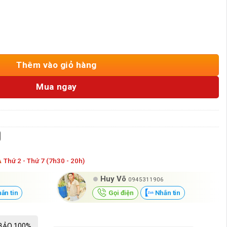
 12W 15W Vinaled DL3-AG số lượng
Thêm vào giỏ hàng
Mua ngay
Á
Thứ 2 - Thứ 7 (7h30 - 20h)
Huy Võ
0945311906
ắn tin
Gọi điện
Nhắn tin
BẢO 100%