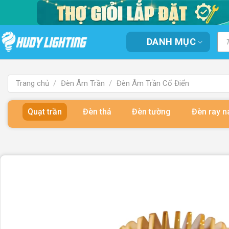
Bỏ
qua
nội
Tì
DANH MỤC
kiế
dung
sản
ph
Trang chủ
/
Đèn Âm Trần
/
Đèn Âm Trần Cổ Điển
Quạt trần
Đèn thả
Đèn tường
Đèn ray 