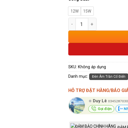
12W
15W
Đèn Âm Trần Cổ Điển Mẫu A
SKU:
Không áp dụng
Danh mục:
Đèn Âm Trần Cổ Điển
HỖ TRỢ ĐẶT HÀNG/BÁO GI
Duy Lê
0345287030
Gọi điện
Nh
ĐẢM 