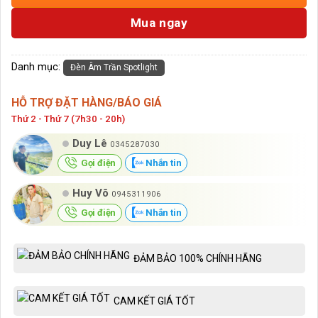
Mua ngay
Danh mục:
Đèn Âm Trần Spotlight
HỖ TRỢ ĐẶT HÀNG/BÁO GIÁ
Thứ 2 - Thứ 7 (7h30 - 20h)
Duy Lê
0345287030
Gọi điện
Nhắn tin
Huy Võ
0945311906
Gọi điện
Nhắn tin
ĐẢM BẢO 100% CHÍNH HÃNG
CAM KẾT GIÁ TỐT