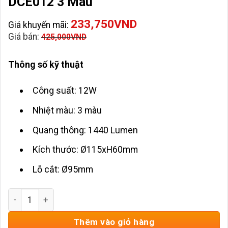
DCE012 3 Màu
233,750
VND
Giá khuyến mãi:
Giá bán:
425,000
VND
Thông số kỹ thuật
Công suất: 12W
Nhiệt màu: 3 màu
Quang thông: 1440 Lumen
Kích thước: Ø115xH60mm
Lỗ cắt: Ø95mm
Đèn Âm Trần Chỉnh Hướng 12w ENA-DCE012 3 Màu số lượ
Thêm vào giỏ hàng